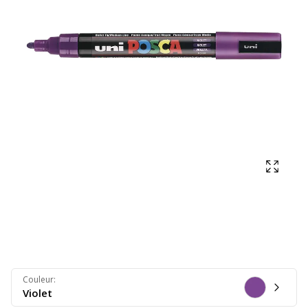
Affich
Couleur
:
Violet