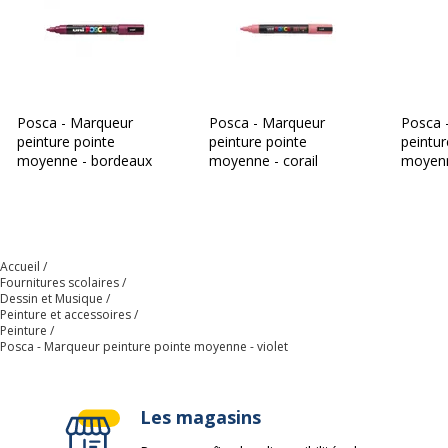
Résistant
Résistant aux intempéries
Résistant à l'eau
Résistant à la
décoloration
Sans alcool
Posca - Marqueur
Posca - Marqueur
Posca 
Sans solvants
peinture pointe
peinture pointe
peintur
Soluble dans l'eau
moyenne - bordeaux
moyenne - corail
moyenn
Utilisation en
frambo
intérieur/extérieur
Zone de saisie à code
couleur
Accueil
Forme du corps
Rond
Fournitures scolaires
Dessin et Musique
Peinture et accessoires
Largeur maximum de la
2.5 mm
Peinture
ligne (mm)
Posca - Marqueur peinture pointe moyenne - violet
Matériau d'embout
Polyester
Les magasins
Matériau du produit
Polypropylène