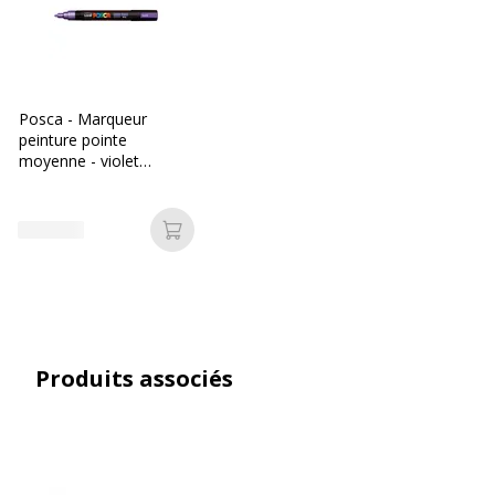
Avec bouchon
Oui
Clip poche
Oui
Posca - Marqueur
peinture pointe
Couleur d'écriture
Violet
moyenne - violet
métallisé
Largeur de la ligne
Moyen
Ajouter au panier
Epaisseur(s) de trait
1.8-2.5 mm
Fonctionnalités
Anti-UV
Capuchon à la couleur de
l'encre
Produits associés
Embout lavable
Encre opaque
Green-Net
Non toxique
Pointe de rechange
Pointe réversible