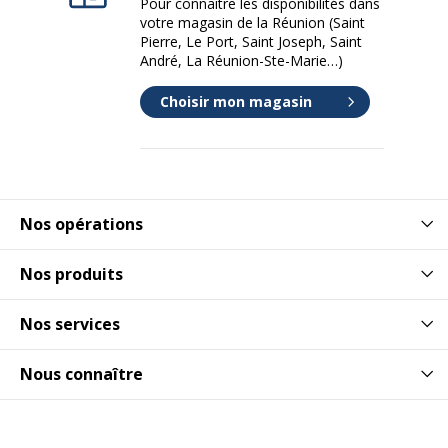
Pour connaître les disponibilités dans
votre magasin de la Réunion (Saint
Pierre, Le Port, Saint Joseph, Saint
Permanent
Oui
André, La Réunion-Ste-Marie…)
Rechargeable
Oui
Choisir mon magasin
Séchage rapide
Oui
Type d'embout
Ogive
Nos opérations
Type d'encre
Encre pigmentée à base
d'eau
Nos produits
Données d'identification
Nos services
Données d'identification
Nous connaître
Code barre maitre
4902778916186
Marque
POSCA