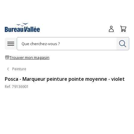
Me connecte
Panie
Re
Afficher la navigation
Trouver mon magasin
Peinture
Posca - Marqueur peinture pointe moyenne - violet
Ref.
79136901