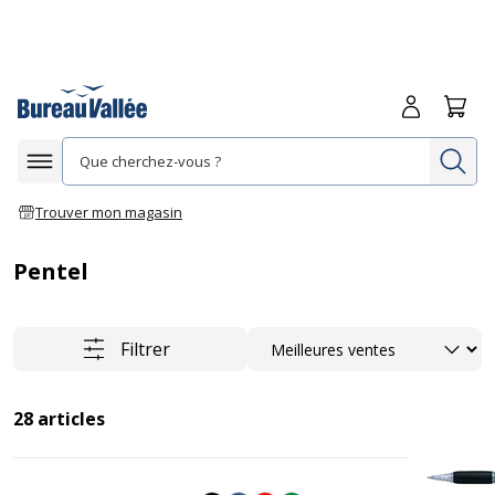
Me connecte
Panie
Re
Afficher la navigation
Trouver mon magasin
Pentel
Trier
Filtrer
28
articles