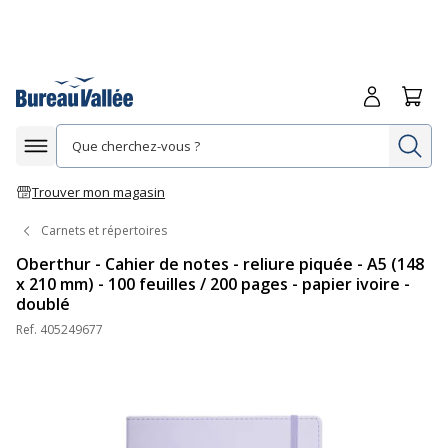
Me connecte
Panie
Re
Afficher la navigation
Trouver mon magasin
Carnets et répertoires
Oberthur - Cahier de notes - reliure piquée - A5 (148
x 210 mm) - 100 feuilles / 200 pages - papier ivoire -
doublé
Ref.
405249677