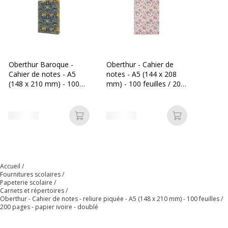
Matière de la
Synthétique
couverture
Nombre de
200 Page(s)
pages
Oberthur Baroque -
Oberthur - Cahier de
Cahier de notes - A5
notes - A5 (144 x 208
Nombre de
100 Feuille(s)
(148 x 210 mm) - 100
mm) - 100 feuilles / 200
pages ou feuilles
feuilles / 200 pages -
pages - papier ivoire -
papier ivoire - doublé -
doublé - couverture
fleurs bleues
couleur pêche
Propriétés
Page index
Ajouter au panier
Ajouter au p
Titre de la page de contrôle
Relié
Reliure latérale
Accueil
Fournitures scolaires
Type de
Couverture souple
Papeterie scolaire
couverture
Carnets et répertoires
Oberthur - Cahier de notes - reliure piquée - A5 (148 x 210 mm) - 100 feuilles /
200 pages - papier ivoire - doublé
Type de reliure
Reliure piquée