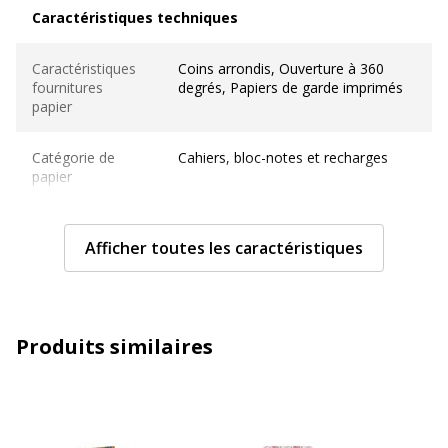
Caractéristiques techniques
Caractéristiques techniques
Caractéristiques
Coins arrondis, Ouverture à 360
fournitures
degrés, Papiers de garde imprimés
papier
Catégorie de
Cahiers, bloc-notes et recharges
papier
Couleur(s) du
Ivoire
papier
Afficher toutes les caractéristiques
Format
A5 (14,8 x 21 cm)
Produits similaires
Grammage
100 g/m2
Matériau(x) du
Papier
produit