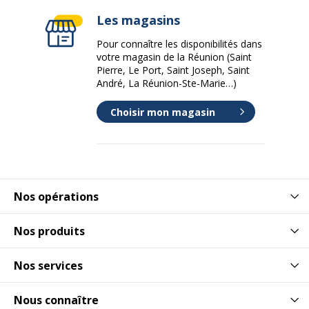
Type de réglure
Doublé
Les magasins
Pour connaître les disponibilités dans
Caractéristiques générales
votre magasin de la Réunion (Saint
Caractéristiques générales
Pierre, Le Port, Saint Joseph, Saint
André, La Réunion-Ste-Marie…)
Catégorie de
Violet
couleur
Choisir mon magasin
Couleur
Mauve
extérieure
Quantité incluse
1
Nos opérations
Type de
Fermeture élastique sur toute la
Nos produits
fermeture
longueur
Nos services
Données d'identification
Données d'identification
Nous connaître