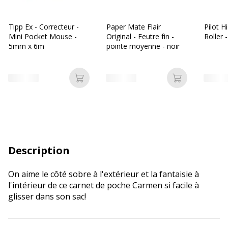
Tipp Ex - Correcteur -
Paper Mate Flair
Pilot H
Mini Pocket Mouse -
Original - Feutre fin -
Roller 
5mm x 6m
pointe moyenne - noir
Ajouter au panier
Ajouter au p
Description
On aime le côté sobre à l'extérieur et la fantaisie à
l'intérieur de ce carnet de poche Carmen si facile à
glisser dans son sac!