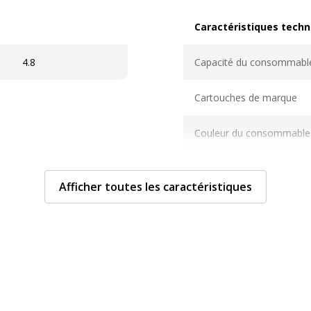
Caractéristiques techn
Caractéristiques techni
4.8
Capacité du consommabl
Cartouches de marque
Couleur du consommable
Couverture du cycle d'utili
Afficher toutes les caractéristiques
Nombre de pages imprim
Compatible avec technolo
Type de consommable