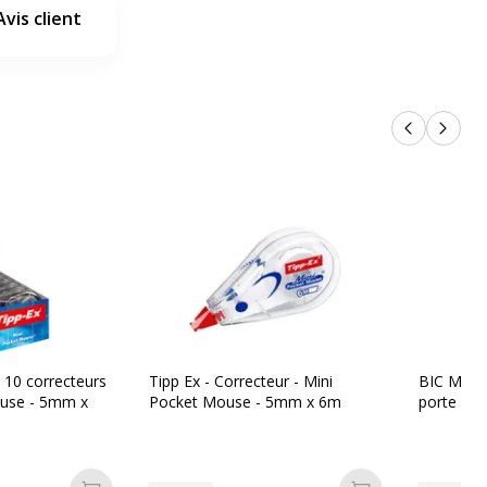
Avis client
Produits p
Produi
e 10 correcteurs
Tipp Ex - Correcteur - Mini
BIC Mati
ouse - 5mm x
Pocket Mouse - 5mm x 6m
porte min