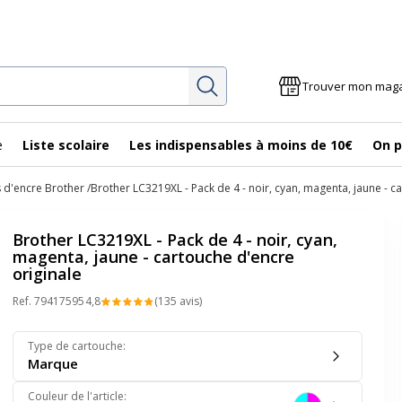
Rechercher
Trouver mon mag
e
Liste scolaire
Les indispensables à moins de 10€
On p
 d'encre Brother
Brother LC3219XL - Pack de 4 - noir, cyan, magenta, jaune - c
Brother LC3219XL - Pack de 4 - noir, cyan,
magenta, jaune - cartouche d'encre
originale
Ref.
79417595
4,8
(135 avis)
Type de cartouche
:
Marque
Couleur de l'article
: