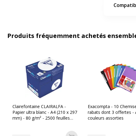
Compatibi
Produits fréquemment achetés ensembl
Clairefontaine CLAIRALFA -
Exacompta - 10 Chemis
Papier ultra blanc - A4 (210 x 297
rabats dont 3 offertes - 
mm) - 80 g/m² - 2500 feuilles
couleurs assorties
(carton de 5 ramettes)