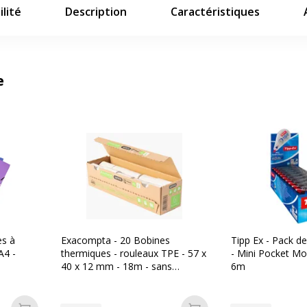
lité
Description
Caractéristiques
e
es à
Exacompta - 20 Bobines
Tipp Ex - Pack d
A4 -
thermiques - rouleaux TPE - 57 x
- Mini Pocket M
40 x 12 mm - 18m - sans
6m
mandrin ni film plastique