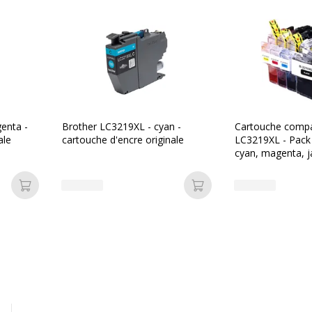
Données d'identificati
Données d'identification
les d'impression
Code barre maitre
s
Marque
enta -
Brother LC3219XL - cyan -
Cartouche compa
ale
cartouche d'encre originale
LC3219XL - Pack 
cyan, magenta, j
/magenta/jaune
Référence produit fabrica
Ajouter au panier
Ajouter au panier
Informations sur les se