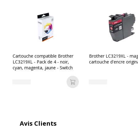
Caractéristiques générales
Caractéristiques générales
Catégorie d'accessoire
Consommab
Catégorie de consommable
Cartouche
Cartouche compatible Brother
Brother LC3219XL - mag
LC3219XL - Pack de 4 - noir,
cartouche d'encre origin
cyan, magenta, jaune - Switch
Couleur de l'article
Noir/cyan
Ajouter au panier
Type de cartouche
Marque
Avis Clients
Divers