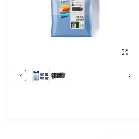
Affich
Slide précédent
Slid