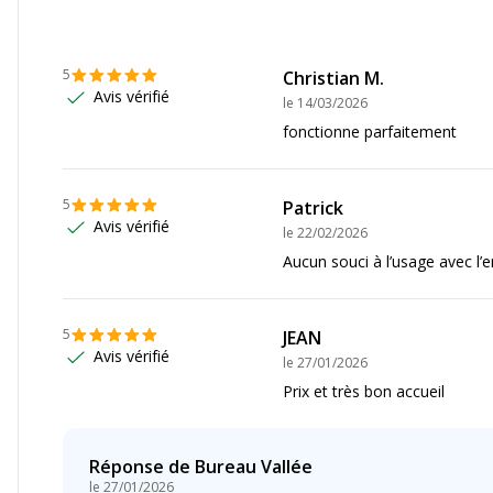
Informations sur les ser
J5730DW
,
MFC-J5930DW
,
Etat du produit
ness Smart Pro MFC-
5
Christian M.
Avis vérifié
le
14/03/2026
fonctionne parfaitement
5
Patrick
Avis vérifié
le
22/02/2026
Aucun souci à l’usage avec l’e
Caractéristiques envi
Caractéristiques enviro
5
JEAN
8 cm
Impact environnemental
Avis vérifié
le
27/01/2026
Prix et très bon accueil
11.5 cm
325 g
Réponse de
Bureau Vallée
le
27/01/2026