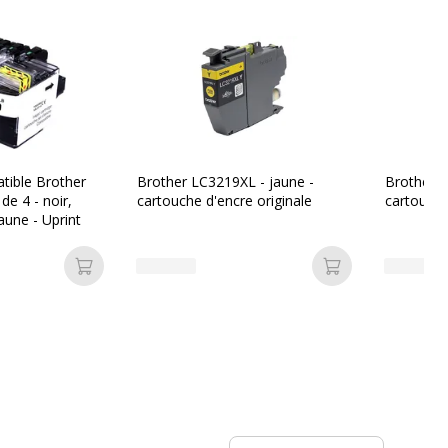
on
4977766767019,4977766767026
Brother
tible Brother
Brother LC3219XL - jaune -
Brother L
de 4 - noir,
cartouche d'encre originale
cartouche
aune - Uprint
nt
LC3219XLVAL
Ajouter au panier
Ajouter au pan
rvices