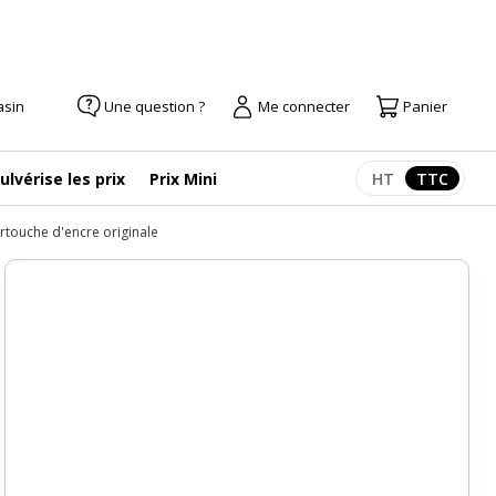
asin
Une question ?
Me connecter
Panier
ulvérise les prix
Prix Mini
HT
TTC
Afficher les pr
Afficher
artouche d'encre originale