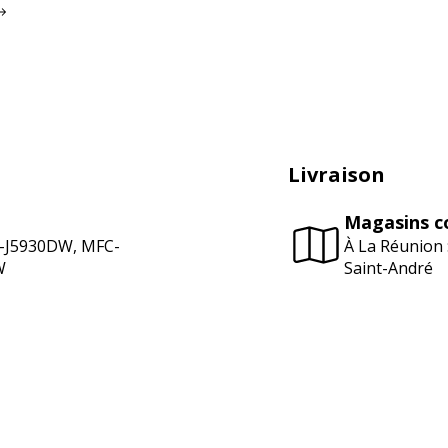
Livraison
Magasins c
-J5930DW, MFC-
À La Réunion 
W
Saint-André