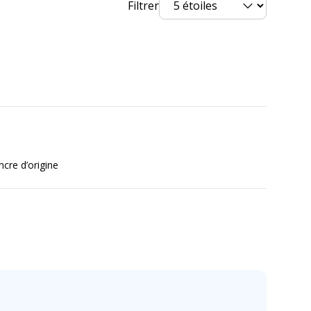
vices
Filtrer
Produit Neuf
ncre d’origine
ronnementales
nnementales
undefined kg CO2e