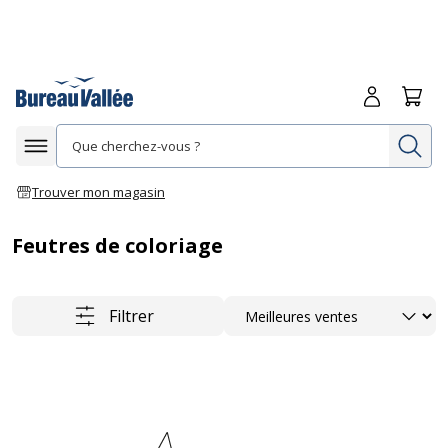
Me connecte
Panie
Re
Afficher la navigation
Trouver mon magasin
Feutres de coloriage
Trier
Filtrer