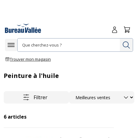
Me connecte
Panie
Re
Afficher la navigation
Trouver mon magasin
Peinture à l'huile
Trier
Filtrer
6
articles