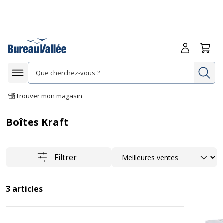
Me connecte
Panie
Re
Afficher la navigation
Trouver mon magasin
Boîtes Kraft
Trier
Filtrer
3
articles