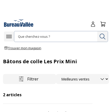
Me connecte
Panie
Re
Afficher la navigation
Trouver mon magasin
Bâtons de colle Les Prix Mini
Trier
Filtrer
2
articles