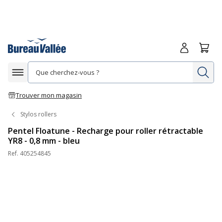
Me connecte
Panie
Re
Afficher la navigation
Trouver mon magasin
Stylos rollers
Pentel Floatune - Recharge pour roller rétractable
YR8 - 0,8 mm - bleu
Ref.
405254845