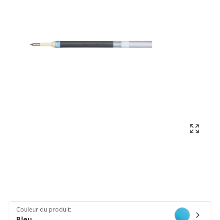
Affich
Couleur du produit
:
Bleu