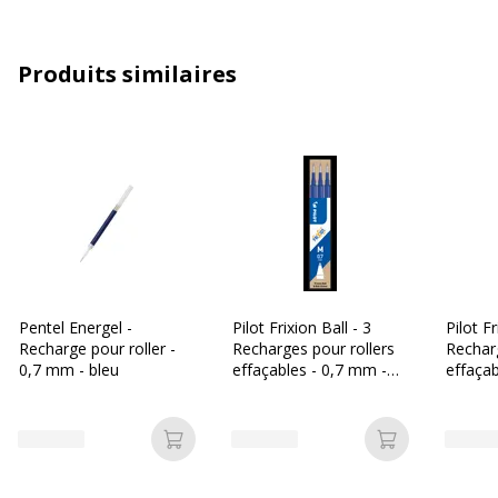
Type de produit
Recharge
Produits similaires
Caractéristiques techniques
Caractéristiques techniques
Couleur d'écriture
Bleu
Largeur maximum de la ligne (mm)
0.8 mm
Type d'encre
Encre à l'eau
Pentel Energel -
Pilot Frixion Ball - 3
Pilot Fr
Données d'identification
Recharge pour roller -
Recharges pour rollers
Recharg
Données d'identification
0,7 mm - bleu
effaçables - 0,7 mm -
effaçab
bleu
bleu
Code barre maitre
884851066992
Ajouter au panier
Ajouter au p
Marque
Pentel