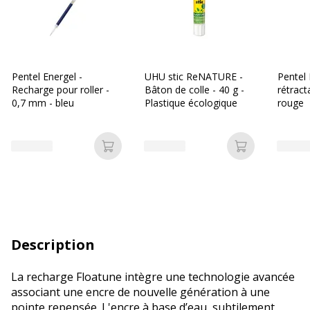
Pentel Energel -
UHU stic ReNATURE -
Pentel 
Recharge pour roller -
Bâton de colle - 40 g -
rétract
0,7 mm - bleu
Plastique écologique
rouge
Ajouter au panier
Ajouter au p
Description
La recharge Floatune intègre une technologie avancée
associant une encre de nouvelle génération à une
pointe repensée. L'encre à base d’eau, subtilement