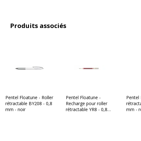
Référence produit fabricant
YR8-CX
Produits associés
Pentel Floatune - Roller
Pentel Floatune -
Pentel 
rétractable BY208 - 0,8
Recharge pour roller
rétract
mm - noir
rétractable YR8 - 0,8
mm - r
mm - rouge