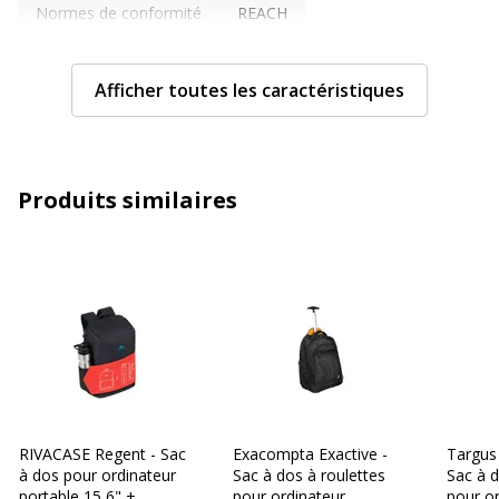
Normes de conformité
REACH
Caractéristiques techniques
Caractéristiques techniques
Afficher toutes les caractéristiques
Compartiments
Poche avant
supplémentaires
Produits similaires
Sangle de transport
Poignée de transport, Sangle
réglable
Type de fermeture
Fermeture éclair
Caractéristiques générales
Caractéristiques générales
Catégorie de couleur
Noir
RIVACASE Regent - Sac
Exacompta Exactive -
Targus 
Couleur
Noir
à dos pour ordinateur
Sac à dos à roulettes
Sac à d
portable 15,6" +
pour ordinateur
pour o