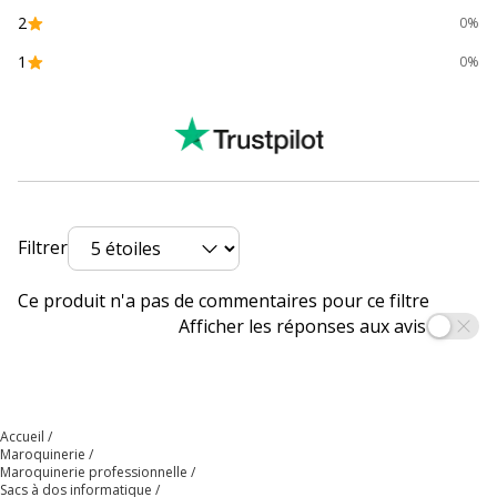
Largeur
32 cm
2
0%
Poids du produit
320 g
1
0%
Profondeur
10.5 cm
Données logistiques
Données logistiques
Hauteur emballée
46 cm
Filtrer
Largeur emballée
32 cm
Ce produit n'a pas de commentaires pour ce filtre
Afficher les réponses aux avis
Poids emballé
434 g
Profondeur emballée
11 cm
Accueil
Maroquinerie
Maroquinerie professionnelle
Sacs à dos informatique