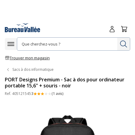
Me connecte
Panie
Re
Afficher la navigation
Trouver mon magasin
Sacs à dos informatique
PORT Designs Premium - Sac à dos pour ordinateur
portable 15,6" + souris - noir
Ref.
405121545
3
(1 avis)