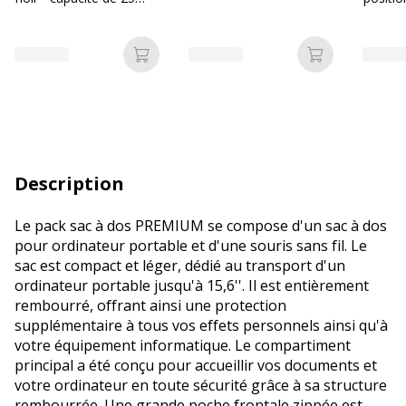
feuilles - agrafes 24/6
Décemb
ou 26/6
blanch
Ajouter au panier
Ajouter au p
Description
Le pack sac à dos PREMIUM se compose d'un sac à dos
pour ordinateur portable et d'une souris sans fil. Le
sac est compact et léger, dédié au transport d'un
ordinateur portable jusqu'à 15,6''. Il est entièrement
rembourré, offrant ainsi une protection
supplémentaire à tous vos effets personnels ainsi qu'à
votre équipement informatique. Le compartiment
principal a été conçu pour accueillir vos documents et
votre ordinateur en toute sécurité grâce à sa structure
rembourrée. Une grande poche frontale zippée est