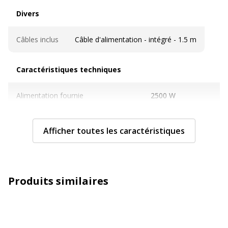
Divers
Divers
Câbles inclus
Câble d'alimentation - intégré - 1.5 m
Caractéristiques techniques
Caractéristiques techniques
Alimentation fournie
2500 W
Caractéristiques générales
Interrupteur
Afficher toutes les caractéristiques
on/off
Courant électrique max.
10 A
Produits similaires
Détails sur les connecteurs de
4 x alimentation
sortie
CEE 7/5
Fonctionnalités du périphérique
Protection