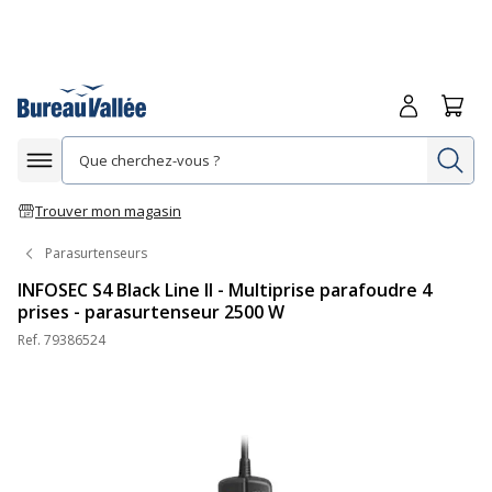
Me connecte
Panie
Re
Afficher la navigation
Trouver mon magasin
Parasurtenseurs
INFOSEC S4 Black Line II - Multiprise parafoudre 4
prises - parasurtenseur 2500 W
Ref.
79386524