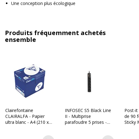
Une conception plus écologique
Produits fréquemment achetés
ensemble
Clairefontaine
INFOSEC S5 Black Line
Post-it
CLAIRALFA - Papier
II - Multiprise
de 90 f
ultra blanc - A4 (210 x
parafoudre 5 prises -
Sticky 
297 mm) - 80 g/m² -
parasurtenseur 2500 W
assort
2500 feuilles (carton de