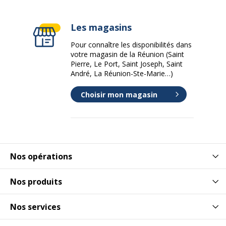
Type de prise
Alimentation CEE
Les magasins
7/5
Pour connaître les disponibilités dans
votre magasin de la Réunion (Saint
Informations sur les services
Pierre, Le Port, Saint Joseph, Saint
Informations sur les services
André, La Réunion-Ste-Marie…)
Etat du
Produit Neuf
Choisir mon magasin
produit
Normes
EN 61000-3-2, EN 61000-3-3, EN 61000-6-
de
1, EN 61000-6-3, IEC 60884, IEC 61643-1,
conformité
IP20, RoHS
Nos opérations
Caractéristiques générales
Caractéristiques générales
Nos produits
Catégorie
Noir
Nos services
de couleur