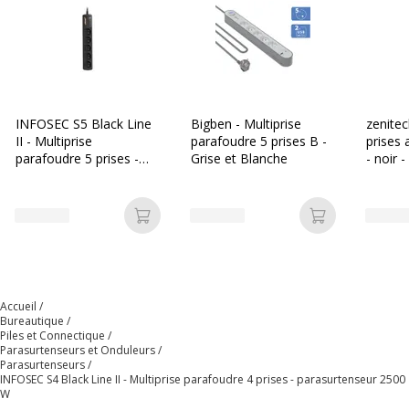
d'alimentation
enfants
Format du périphérique
Externe
d'alimentation
Fréquence requise
50 Hz
INFOSEC S5 Black Line
Bigben - Multiprise
zenitec
II - Multiprise
parafoudre 5 prises B -
prises 
Longueur du cordon
1.5 m
parafoudre 5 prises -
Grise et Blanche
- noir 
parasurtenseur 2500 W
Nbre de prise(s)
4
Ajouter au panier
Ajouter au p
Nombre de connecteurs d'entrée
1
Parasurtenseur
Oui
Accueil
Bureautique
Piles et Connectique
Tension requise
CA 250 V
Parasurtenseurs et Onduleurs
Parasurtenseurs
INFOSEC S4 Black Line II - Multiprise parafoudre 4 prises - parasurtenseur 2500
Type de connecteur d'entrée
Alimentation CEE
W
7/5