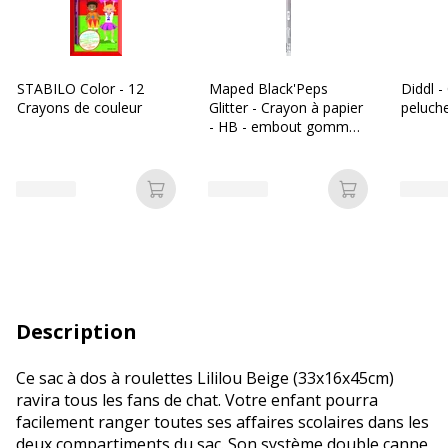
STABILO Color - 12
Maped Black'Peps
Diddl -
Crayons de couleur
Glitter - Crayon à papier
peluch
- HB - embout gomme -
disponible dans
différentes couleurs
Ajouter au panier
Ajouter au p
Description
Ce sac à dos à roulettes Lililou Beige (33x16x45cm)
ravira tous les fans de chat. Votre enfant pourra
facilement ranger toutes ses affaires scolaires dans les
deux compartiments du sac. Son système double canne