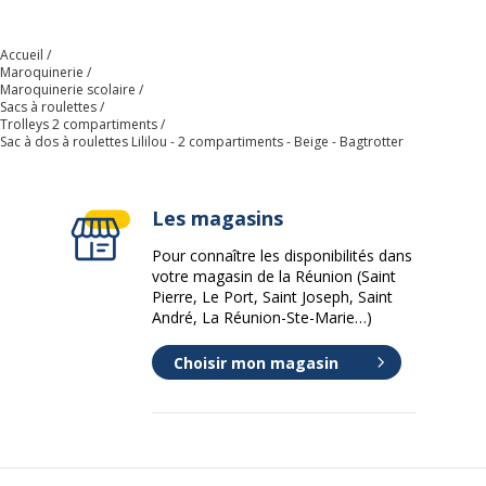
Dimensions et poids
Dimensions et poids
Accueil
Maroquinerie
Hauteur
45 cm
Maroquinerie scolaire
Sacs à roulettes
Trolleys 2 compartiments
Largeur interieur
33 cm
Sac à dos à roulettes Lililou - 2 compartiments - Beige - Bagtrotter
Profondeur interieur
16 cm
Les magasins
Pour connaître les disponibilités dans
votre magasin de la Réunion (Saint
Pierre, Le Port, Saint Joseph, Saint
André, La Réunion-Ste-Marie…)
Choisir mon magasin