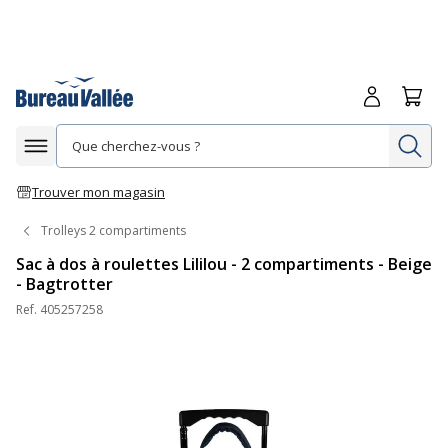
Me connecte
Panie
Re
Afficher la navigation
Trouver mon magasin
Trolleys 2 compartiments
Sac à dos à roulettes Lililou - 2 compartiments - Beige
- Bagtrotter
Ref.
405257258