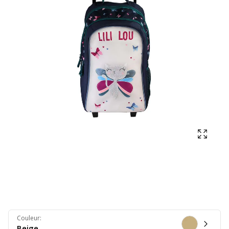
Affich
Couleur
:
Beige