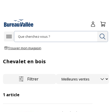
Me connecte
Panie
Re
Afficher la navigation
Trouver mon magasin
Chevalet en bois
Trier
Filtrer
1
article