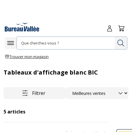
Me connecte
Panie
Re
Afficher la navigation
Trouver mon magasin
Tableaux d'affichage blanc BIC
Trier
Filtrer
5
articles