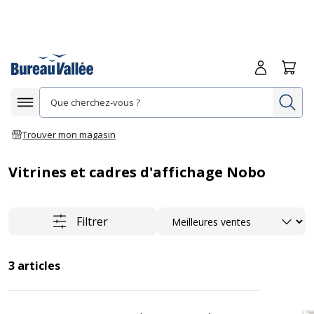
Me connecte
Panie
Re
Afficher la navigation
Trouver mon magasin
Vitrines et cadres d'affichage Nobo
Trier
Filtrer
3
articles