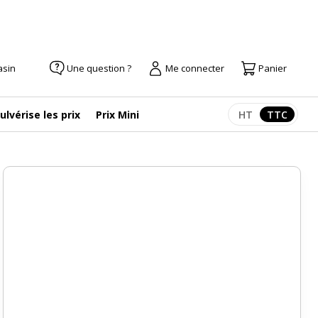
asin
Une question ?
Me connecter
Panier
ulvérise les prix
Prix Mini
HT
TTC
Afficher les pr
Afficher