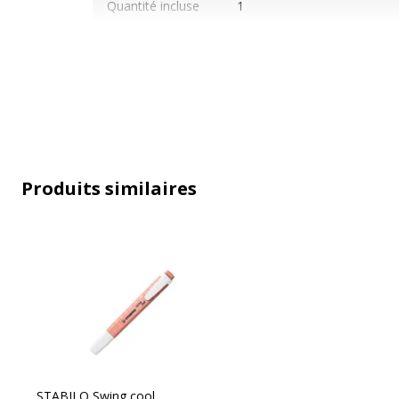
Quantité incluse
1
Sous-catégorie
Stylos à pointe de fibre, ma
Type de produit
Surligneur
Produits similaires
Données d'identification
STABILO Swing cool