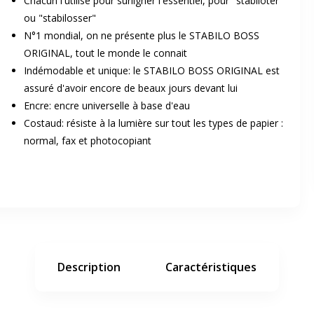
Chacun l'utilise pour surligner l'essentiel, pour "stabiloter"
ou "stabilosser"
N°1 mondial, on ne présente plus le STABILO BOSS
ORIGINAL, tout le monde le connait
Indémodable et unique: le STABILO BOSS ORIGINAL est
assuré d'avoir encore de beaux jours devant lui
Encre: encre universelle à base d'eau
Costaud: résiste à la lumière sur tout les types de papier :
er en plein écran
normal, fax et photocopiant
e suivant
Description
Caractéristiques