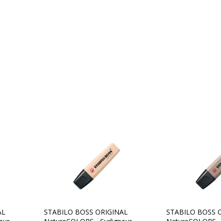
Caractéristiques enviro
006381599689
Impact environnemental
TABILO
0/175
AL
STABILO BOSS ORIGINAL
STABILO BOSS 