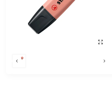
Affich
Slide précédent
Slid