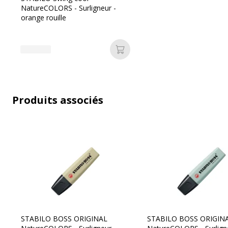
Données d'identification
Code barre maitre
4
NatureCOLORS - Surligneur -
orange rouille
Marque
S
Ajouter au panier
Référence produit fabricant
7
Produits associés
STABILO BOSS ORIGINAL
STABILO BOSS ORIGIN