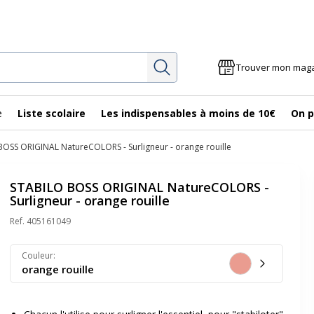
Rechercher
Trouver mon mag
e
Liste scolaire
Les indispensables à moins de 10€
On p
OSS ORIGINAL NatureCOLORS - Surligneur - orange rouille
STABILO BOSS ORIGINAL NatureCOLORS -
Surligneur - orange rouille
Ref.
405161049
Couleur
:
orange rouille