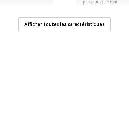
Epaisseur(s) de trait
rqueurs et surligneurs
Fonctionnalités
Afficher toutes les caractéristiques
Largeur maximum de la l
Permanent
Type d'embout
Type d'encre
Caractéristiques envi