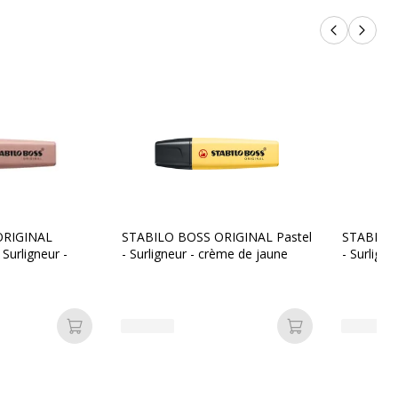
Produits p
Produi
ORIGINAL
STABILO BOSS ORIGINAL Pastel
STABILO 
urligneur -
- Surligneur - crème de jaune
- Surlign
Ajouter au panier
Ajouter au pan