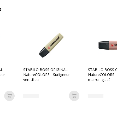
e
AL
STABILO BOSS ORIGINAL
STABILO BOSS 
eur -
NatureCOLORS - Surligneur -
NatureCOLORS - S
vert tilleul
marron glacé
Ajouter au panier
Ajouter au panier