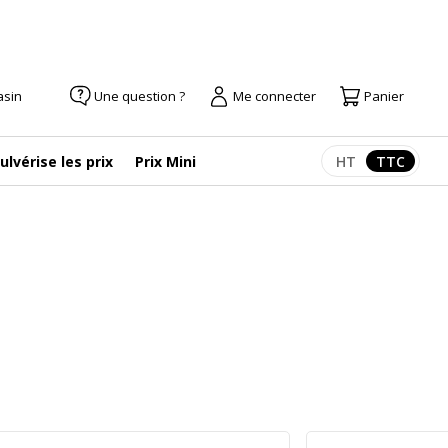
asin
Une question ?
Me connecter
Panier
ulvérise les prix
Prix Mini
HT
TTC
Afficher les pr
Afficher