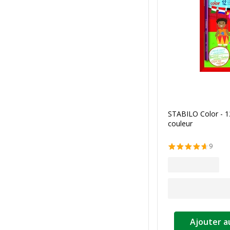
STABILO Color - 1
couleur
9
Ajouter a