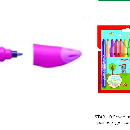
STABILO Power ma
- pointe large - co