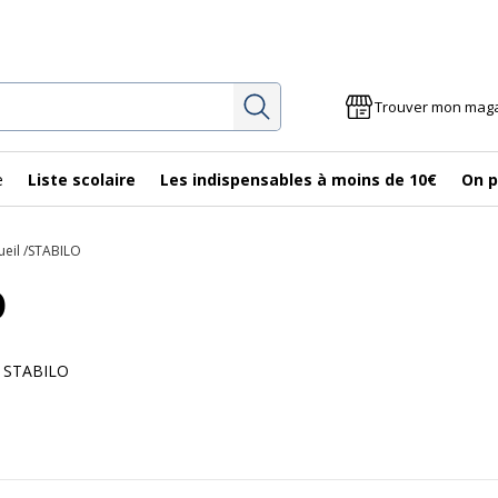
Rechercher
Trouver mon mag
e
Liste scolaire
Les indispensables à moins de 10€
On p
ueil
STABILO
O
es STABILO