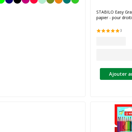
STABILO Easy Grap
papier - pour droiti
3
Ajouter a