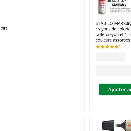
STABILO MARKdry 
noirs
crayons de coloria
taille-crayon et 1 
couleurs assorties
1
Ajouter a