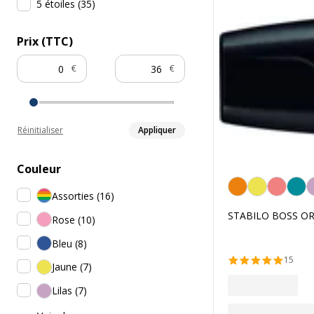
5 étoiles
(
35
)
Prix (TTC)
€
€
Réinitialiser
Appliquer
Couleur
Orange
Assorties
(
16
)
STABILO BOSS ORIG
Rose
(
10
)
Bleu
(
8
)
15
Jaune
(
7
)
Lilas
(
7
)