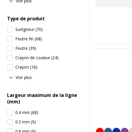
Voir plus
Type de produit
Surligneur
(
70
)
Feutre fin
(
68
)
Feutre
(
39
)
Crayon de couleur
(
24
)
Crayon
(
18
)
Voir plus
Largeur maximum de la ligne
(mm)
0.4 mm
(
68
)
0.5 mm
(
9
)
Rouge
0.8 mm
(
9
)