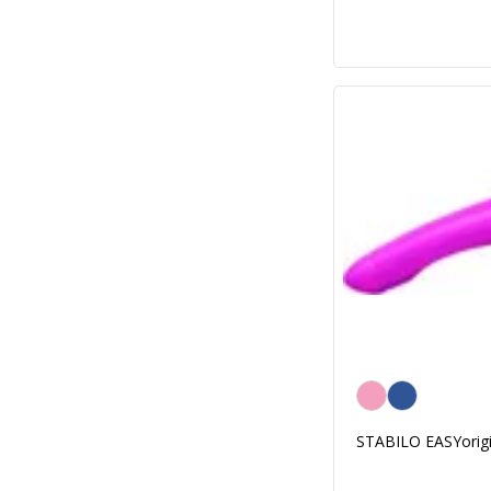
Rose
STABILO EASYorigin