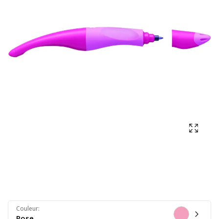
Affich
Couleur
:
Rose