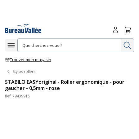
Me connecte
Panie
Re
Afficher la navigation
Trouver mon magasin
Stylos rollers
STABILO EASYoriginal - Roller ergonomique - pour
gaucher - 0,5mm - rose
Ref.
79439915