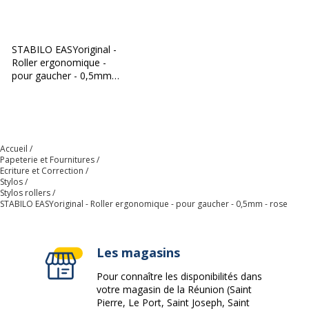
Type d'encre
Encre à base d'eau
STABILO EASYoriginal -
Zone de préhension
Oui
Roller ergonomique -
pour gaucher - 0,5mm -
bleu
Données d'identification
Données d'identification
Code barre maitre
4006381490955
Accueil
Papeterie et Fournitures
Marque
STABILO
Ecriture et Correction
Stylos
Stylos rollers
STABILO EASYoriginal - Roller ergonomique - pour gaucher - 0,5mm - rose
Référence produit fabricant
6891/4-41
Caractéristiques environnementales
Caractéristiques environnementales
Les magasins
Pour connaître les disponibilités dans
Impact environnemental
undefined kg CO2e
votre magasin de la Réunion (Saint
Pierre, Le Port, Saint Joseph, Saint