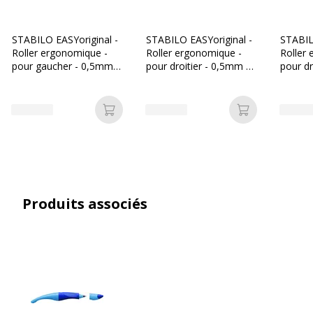
Avec bouchon
Oui
STABILO EASYoriginal -
STABILO EASYoriginal -
STABIL
Roller ergonomique -
Roller ergonomique -
Roller
Couleur d'écriture
Bleu
pour gaucher - 0,5mm -
pour droitier - 0,5mm -
pour dr
bleu
rose
bleu
Largeur de la ligne
Moyen
Ajouter au panier
Ajouter au p
Fonctionnalités
Résistant aux rayures
Sans bavure
Surface Soft-Touch
antidérapante
Zone de poignée
ergonomique
Produits associés
Zone de poignée pour
gaucher
Largeur maximum de la
0.5 mm
ligne (mm)
Rechargeable
Oui