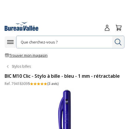
Me connecte
Panie
Re
Afficher la navigation
Trouver mon magasin
Stylos billes
BIC M10 Clic - Stylo à bille - bleu - 1 mm - rétractable
Ref.
79418309
5
(3 avis)