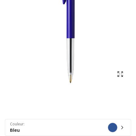
Affich
Couleur
:
Bleu