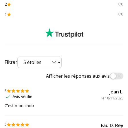
2
0%
Référence produit fabricant
844345X1
1
0%
Caractéristiques environnementales
Caractéristiques environnementales
Emballage sans plastique
Oui
Produit compostable
Non compostable
Filtrer
Produit rechargeable
Non
Afficher les réponses aux avis
Produit sans plastique
Non
5
jean L.
Avis vérifié
le
18/11/2025
Produit recyclable
Oui
C'est mon choix
Présence de substance
Oui
dangereuses
5
Eau D. Rey