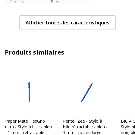
Couleur
Bleu
Quantité incluse
1
Afficher toutes les caractéristiques
Sous-catégorie
Stylos et crayons
Type de produit
Stylo à bille
Produits similaires
Caractéristiques techniques
Caractéristiques techniques
Clip poche
Oui
Couleur d'écriture
Bleu
Largeur de la ligne
Moyen
Paper Mate FlexGrip
Pentel iZee - Stylo à
BIC 4 
ultra - Stylo à bille - bleu
bille rétractable - bleu -
Stylo bi
Fonctionnalités
Code barres
- 1 mm - rétractable
1 mm - pointe large
noir, b
Encre séchage rapide