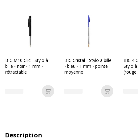
BIC M10 Clic - Stylo à
BIC Cristal - Stylo à bille
BIC 4 C
bille - noir - 1 mm -
- bleu - 1 mm - pointe
Stylo à
rétractable
moyenne
(rouge,
Ajouter au panier
Ajouter au p
Description