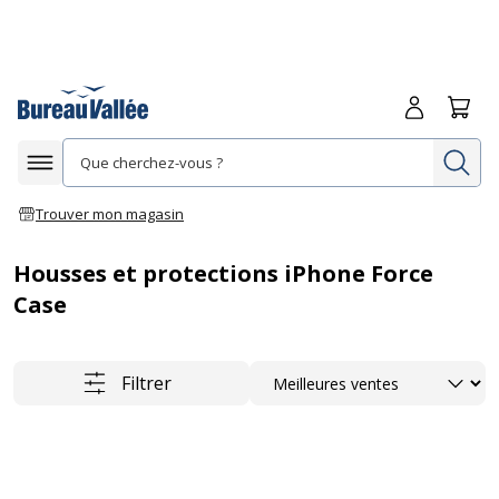
Me connecte
Panie
Re
Afficher la navigation
Trouver mon magasin
Housses et protections iPhone Force
Case
Trier
Filtrer