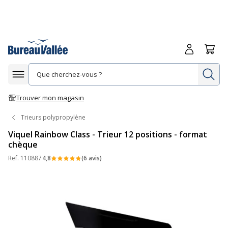
Me connecte
Panie
Re
Afficher la navigation
Trouver mon magasin
Trieurs polypropylène
Viquel Rainbow Class - Trieur 12 positions - format
chèque
Ref.
110887
4,8
(6 avis)