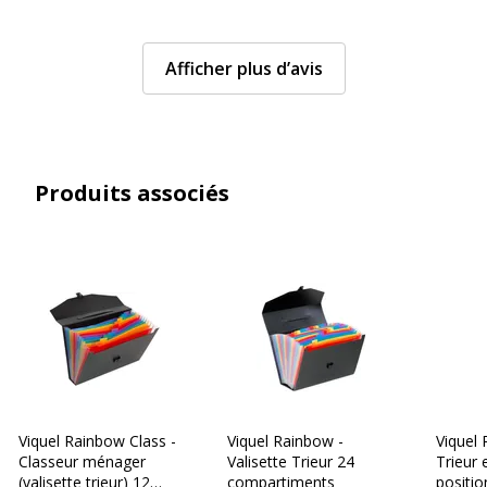
Profondeur
260 mm
Afficher plus d’avis
Produits associés
Viquel Rainbow Class -
Viquel Rainbow -
Viquel 
Classeur ménager
Valisette Trieur 24
Trieur 
(valisette trieur) 12
compartiments
positio