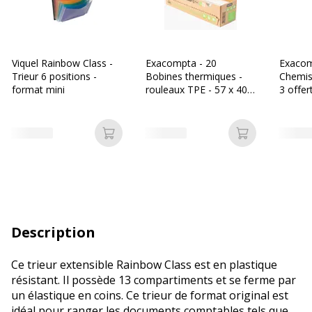
Viquel Rainbow Class -
Exacompta - 20
Exacom
Trieur 6 positions -
Bobines thermiques -
Chemis
format mini
rouleaux TPE - 57 x 40 x
3 offer
12 mm - 18m - sans
couleur
mandrin ni film plastique
Ajouter au panier
Ajouter au p
Description
Ce trieur extensible Rainbow Class est en plastique
résistant. Il possède 13 compartiments et se ferme par
un élastique en coins. Ce trieur de format original est
idéal pour ranger les documents comptables tels que