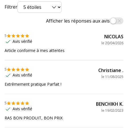
Produit recyclable
Oui
Filtrer
Présence de substance
Non
Afficher les réponses aux avis
dangereuses
Données d'identification
5
NICOLAS
Données d'identification
Avis vérifié
le
20/04/2026
Article conforme à mes attentes
Code barre maitre
3135251108872
Marque
Viquel
5
Christiane .
Avis vérifié
le
11/08/2025
Référence produit fabricant
110887-05
Extrêmement pratique Parfait !
Dimensions et poids
Dimensions et poids
5
BENCHIKH K.
Avis vérifié
le
19/02/2023
Hauteur
130 mm
RAS BON PRODUIT, BON PRIX