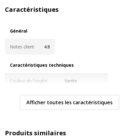
Caractéristiques
Général
Général
Notes client
4.8
Caractéristiques techniques
Caractéristiques techniques
Couleur de l'onglet
Variée
Epaisseur du matériau
700 µm
Afficher toutes les caractéristiques
Extensible
Oui
Format pris en charge
260 x 130 mm
Produits similaires