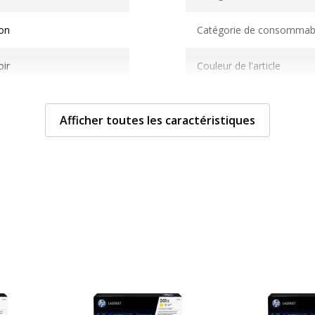
on
Catégorie de consommab
ir
Couleur de l'article
 800 pages
Quantité incluse
Afficher toutes les caractéristiques
aser
Type de cartouche
rtouche de toner
 g
îte