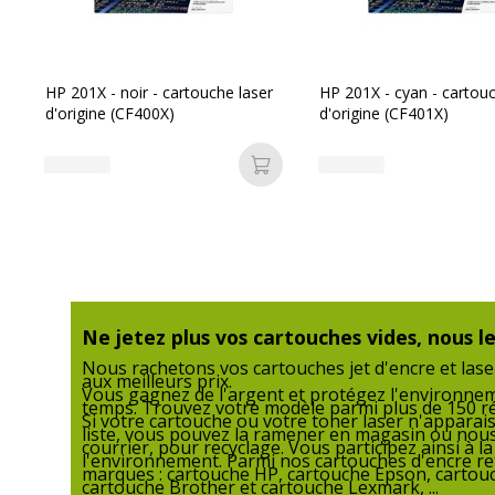
Données d'identification
Données d'identification
Code barre maitre
3
HP 201X - noir - cartouche laser
HP 201X - cyan - cartouc
d'origine (CF400X)
d'origine (CF401X)
Marque
U
Ajouter au panier
Référence produit fabricant
3
Ne jetez plus vos cartouches vides, nous le
Nous rachetons vos cartouches jet d'encre et lase
aux meilleurs prix.
Informations sur les services
Vous gagnez de l'argent et protégez l'environn
temps. Trouvez votre modèle parmi plus de 150 r
Si votre cartouche ou votre toner laser n'apparai
Informations sur les services
liste, vous pouvez la ramener en magasin ou nous
courrier, pour recyclage. Vous participez ainsi à l
Etat du produit
Produit Remanufacturé
l'environnement. Parmi nos cartouches d'encre re
marques : cartouche HP, cartouche Epson, cartou
cartouche Brother et cartouche Lexmark, ...