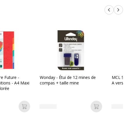
Produits p
Produi
e Future -
Wonday - Étui de 12 mines de
MCL Samar
sitions - A4 Maxi
compas + taille mine
A vers US
olorée
Ajouter au panier
Ajouter au pan