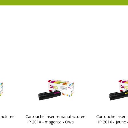
O 19798, ISO 9001,
facturée
Cartouche laser remanufacturée
Cartouche laser
HP 201X - magenta - Owa
HP 201X - jaune