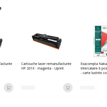
e
facturée
Cartouche laser remanufacturée
Exacompta Natur
HP 201X - magenta - Uprint
Intercalaire 6 po
- carte lustrée c
Ajouter au panier
Ajouter au panier