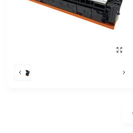
Affich
Slide précédent
Slid