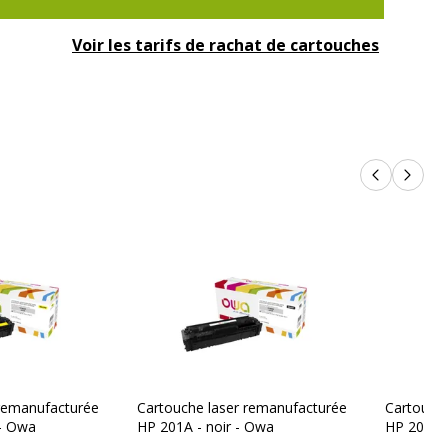
Voir les tarifs de rachat de cartouches
Produits p
Produi
 remanufacturée
Cartouche laser remanufacturée
Cartouche
 - Owa
HP 201A - noir - Owa
HP 201A 