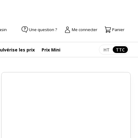
asin
Une question ?
Me connecter
Panier
ulvérise les prix
Prix Mini
HT
TTC
Afficher les pr
Afficher