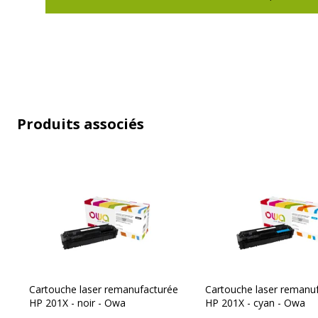
Normes de
ISO 14001, ISO 19752, IS
conformité
REACH, RoHS
Produits associés
Cartouche laser remanufacturée
Cartouche laser remanu
HP 201X - noir - Owa
HP 201X - cyan - Owa