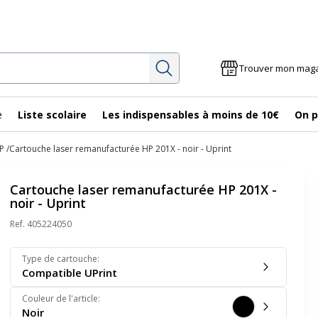
Rechercher
Trouver mon mag
e
Liste scolaire
Les indispensables à moins de 10€
On p
P
Cartouche laser remanufacturée HP 201X - noir - Uprint
Cartouche laser remanufacturée HP 201X -
noir - Uprint
Ref.
405224050
Type de cartouche
:
Compatible UPrint
Couleur de l'article
:
Noir