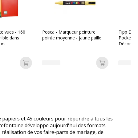
e vues - 160
Posca - Marqueur peinture
Tipp Ex - 
nible dans
pointe moyenne - jaune paille
Pocket Mo
urs
Décor
Ajouter au panier
Ajouter au pan
 papiers et 45 couleurs pour répondre à tous les
lairefontaine développe aujourd'hui des formats
 réalisation de vos faire-parts de mariage, de