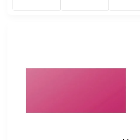
mm - impression jet
d'encre