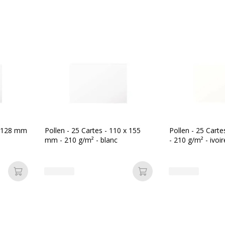
encre, Laser
encre, Laser
 à fibres teintées
 x 128 mm
Pollen - 25 Cartes - 110 x 155
Pollen - 25 Cart
mm - 210 g/m² - blanc
- 210 g/m² - ivoir
329680015065
Ajouter au panier
Ajouter au panier
lairefontaine
506C