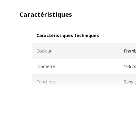
Caractéristiques
Caractéristiques techniques
Caractéristiques techniques
Couleur
Framb
Diamètre
106 
Fonctions
Sans 
Grammage
210 g
Matériau(x) du produit
Papie
Taille de support
106 x