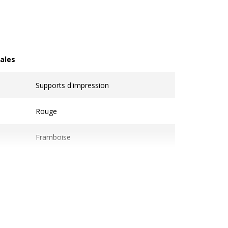
ales
les
Supports d'impression
Rouge
Framboise
25 Carte(s)
1
t
Cartes, étiquettes et autocollants