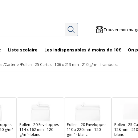
Rechercher
Trouver mon mag
e
Liste scolaire
Les indispensables à moins de 10€
On p
ce
Carterie
Pollen - 25 Cartes - 106 x 213 mm - 210 g/m² - framboise
loppes -
Pollen - 20 Enveloppes -
Pollen - 20 Enveloppes -
Pollen - 25 Ca
20 g/m²
114 x 162 mm - 120
110 x 220 mm - 120
128 mm - 210
g/m² - blanc
g/m² - blanc
blanc