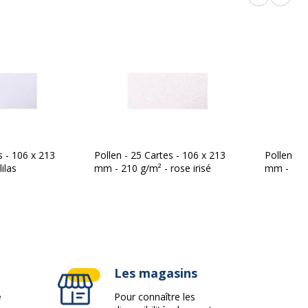
Produits p
Produi
s - 106 x 213
Pollen - 25 Cartes - 106 x 213
Pollen - 
ilas
mm - 210 g/m² - rose irisé
mm - 210 
Les magasins
e
Pour connaître les