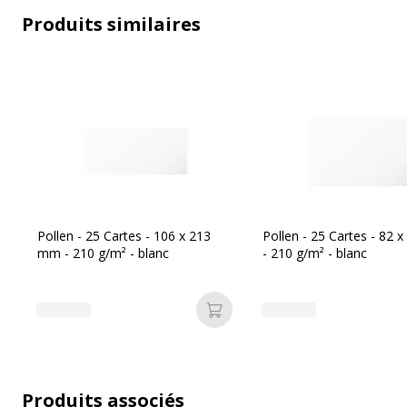
Produits similaires
Compatible avec technologie
Jet d'
Technologie d'impression
Jet d'
Type de supports
Cartes
Données d'identification
Pollen - 25 Cartes - 106 x 213
Pollen - 25 Cartes - 82
mm - 210 g/m² - blanc
- 210 g/m² - blanc
Données d'identification
Code barre maitre
3
Ajouter au panier
Marque
C
Référence produit fabricant
1
Produits associés