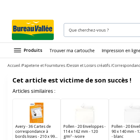
Produits
Trouver ma cartouche
Impression en lign
Accueil
Papeterie et Fournitures
Dessin et Loisirs créatifs
Correspondan
Cet article est victime de son succès !
Articles similaires :
Avery - 36 Cartes de
Pollen - 20 Enveloppes -
Pollen - 20 Enve
correspondance à
114 x 162 mm - 120
90 x 140 mm - 1
bords lisses - 210 x 99
g/m² - ivoire
- blanc