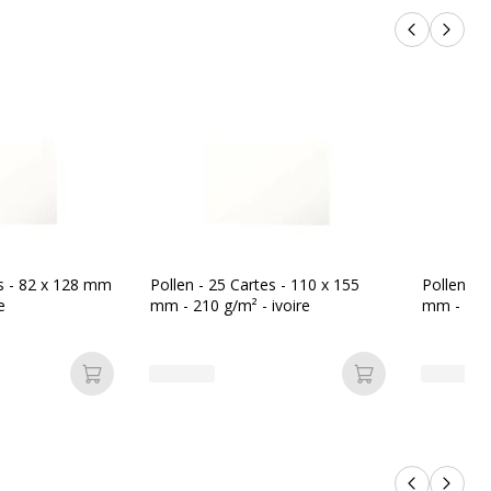
Produits p
Produi
es - 82 x 128 mm
Pollen - 25 Cartes - 110 x 155
Pollen - 
e
mm - 210 g/m² - ivoire
mm - 210 
Ajouter au panier
Ajouter au pan