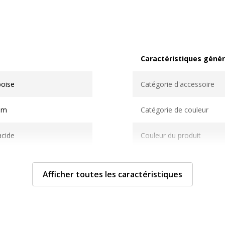
Caractéristiques génér
Caractéristiques généra
oise
Catégorie d'accessoire
mm
Catégorie de couleur
acide
Couleur du produit
/m2
Nombre de support
Afficher toutes les caractéristiques
r
Quantité incluse
 213 mm
Sous-catégorie de suppor