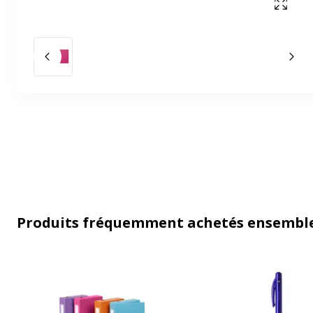
Affich
Slide précédent
Slid
Produits fréquemment achetés ensembl