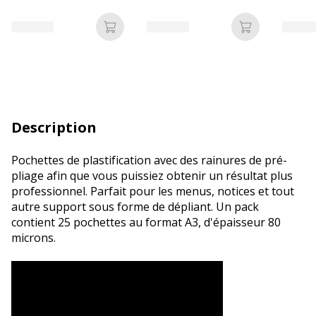
2500 fe
5 rame
Ajouter au panier
Ajouter au p
Description
Pochettes de plastification avec des rainures de pré-
pliage afin que vous puissiez obtenir un résultat plus
professionnel. Parfait pour les menus, notices et tout
autre support sous forme de dépliant. Un pack
contient 25 pochettes au format A3, d'épaisseur 80
microns.