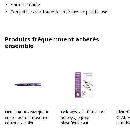
Finition brillante
Compatible avec toutes les marques de plastifieuses
Produits fréquemment achetés
ensemble
UNI CHALK - Marqueur
Fellowes - 10 feuilles de
Clairef
craie - pointe moyenne
nettoyage pour
CLAIRA
conique - violet
plastifieuse A4
ultra b
297 mm