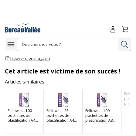
Me connecte
Panie
Re
Afficher la navigation
Trouver mon magasin
Cet article est victime de son succès !
Articles similaires :
Fellow
pochet
plastif
(216 x
Fellowes - 100
Fellowes - 25
Fellowes - 100
microns
pochettes de
pochettes de
pochettes de
plastification A4
plastification A4
plastification A3
(216 x 303 mm) - 80
(216 x 303 mm) - 80
(303 x 426 mm) - 80
microns - brillantes
microns - brillantes
microns - brillantes