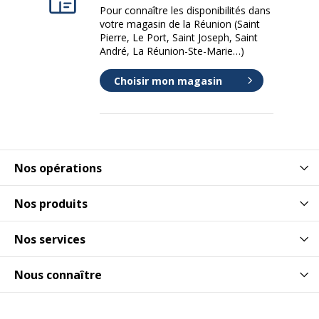
Pour connaître les disponibilités dans
votre magasin de la Réunion (Saint
Consommables inclus
Pack de 25
Pierre, Le Port, Saint Joseph, Saint
André, La Réunion-Ste-Marie…)
Données logistiques
Données logistiques
Choisir mon magasin
Hauteur emballée
6 cm
Largeur emballée
32.5 cm
Nos opérations
Poids emballé
580 g
Nos produits
Profondeur emballée
47.5 cm
Nos services
Quantité emballée
1
Nous connaître