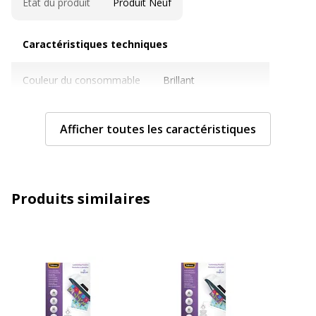
Etat du produit
Produit Neuf
Caractéristiques techniques
Caractéristiques techniques
Couleur du consommable
Brillant
Diamètre
303 mm
Afficher toutes les caractéristiques
Epaisseur des supports
80 microns
Finition de surface
Brillant
Produits similaires
Taille de support
303 x 426 mm
Type de consommable
Pochettes plastifiées
Caractéristiques générales
Caractéristiques générales