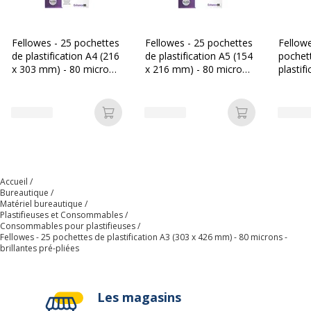
Catégorie d'accessoire
Consommables de
pelliculage
Fellowes - 25 pochettes
Fellowes - 25 pochettes
Fellowe
de plastification A4 (216
de plastification A5 (154
pochet
x 303 mm) - 80 microns
x 216 mm) - 80 microns
plastif
Catégorie de
Accessoires de plastification
- brillantes
- brillantes
426 mm
consommable
brillant
Quantité incluse
1
Ajouter au panier
Ajouter au p
Données d'identification
Données d'identification
Accueil
Bureautique
Code barre maitre
0043859730865
Matériel bureautique
Plastifieuses et Consommables
Consommables pour plastifieuses
Marque
Fellowes
Fellowes - 25 pochettes de plastification A3 (303 x 426 mm) - 80 microns -
brillantes pré-pliées
Référence produit fabricant
5602001
Divers
Les magasins
Divers