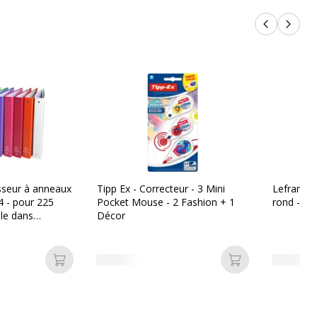
Produits p
Produi
sseur à anneaux
Tipp Ex - Correcteur - 3 Mini
Lefranc B
 - pour 225
Pocket Mouse - 2 Fashion + 1
rond - po
ble dans
Décor
urs
Ajouter au panier
Ajouter au pan