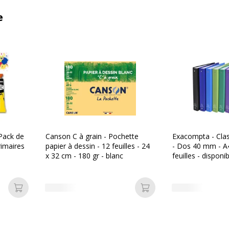
e
Pack de
Canson C à grain - Pochette
Exacompta - Cla
rimaires
papier à dessin - 12 feuilles - 24
- Dos 40 mm - A4
x 32 cm - 180 gr - blanc
feuilles - disponi
différentes coule
Ajouter au panier
Ajouter au panier