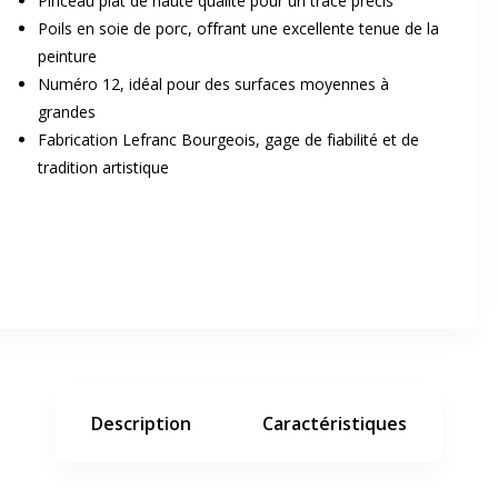
Pinceau plat de haute qualité pour un tracé précis
Poils en soie de porc, offrant une excellente tenue de la
peinture
Numéro 12, idéal pour des surfaces moyennes à
grandes
Fabrication Lefranc Bourgeois, gage de fiabilité et de
tradition artistique
er en plein écran
e suivant
Description
Caractéristiques