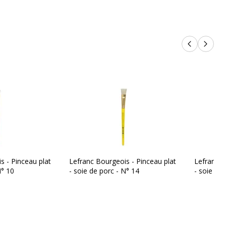
Produits p
Produi
s - Pinceau plat
Lefranc Bourgeois - Pinceau plat
Lefranc B
N° 10
- soie de porc - N° 14
- soie de