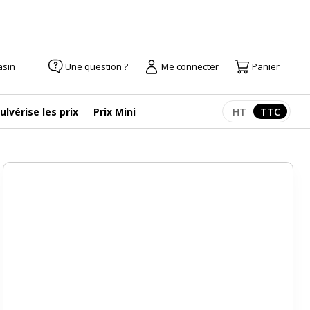
asin
Une question ?
Me connecter
Panier
ulvérise les prix
Prix Mini
HT
TTC
Afficher les pr
Afficher