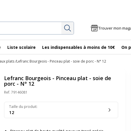
Rechercher
Trouver mon mag
e
Liste scolaire
Les indispensables à moins de 10€
On p
aux plats
Lefranc Bourgeois - Pinceau plat - soie de porc - N° 12
Lefranc Bourgeois - Pinceau plat - soie de
porc - N° 12
Ref.
79146081
Taille du produit
:
12