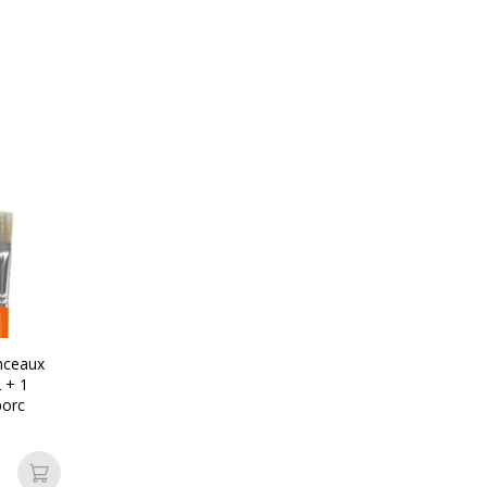
Données d'identificati
Données d'identification
Oui
Code barre maitre
12
Marque
12
Référence produit fabrica
inceaux
2 + 1
porc
Ajouter au panier