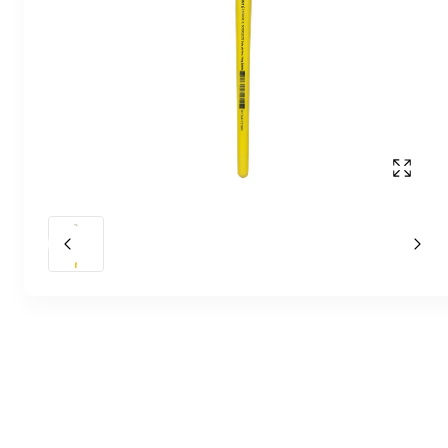
Affich
Slide précédent
Slid