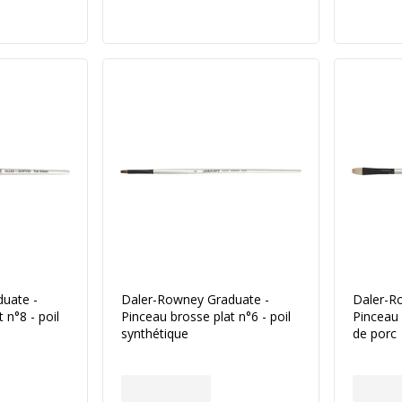
uate -
Daler-Rowney Graduate -
Daler-R
 n°8 - poil
Pinceau brosse plat n°6 - poil
Pinceau 
synthétique
de porc