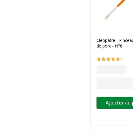
Cléopâtre - Pinceau
de porc - N°8
1
Ajouter au 