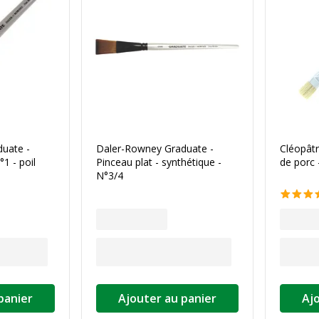
uate -
Daler-Rowney Graduate -
Cléopâtr
°1 - poil
Pinceau plat - synthétique -
de porc 
N°3/4
panier
Ajouter au panier
Aj