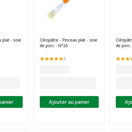
 plat - soie
Cléopâtre - Pinceau plat - soie
Cléopâtr
de porc - N°20
de porc 
2
panier
Ajouter au panier
Aj