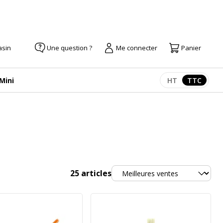
asin
Une question ?
Me connecter
Panier
 Mini
HT
TTC
Afficher les pr
Afficher
Trier
25
articles