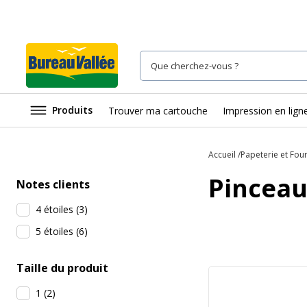
Produits
Trouver ma cartouche
Impression en lign
Accueil
Papeterie et Fou
Pinceau
Notes clients
4 étoiles
(
3
)
5 étoiles
(
6
)
Taille du produit
1
(
2
)