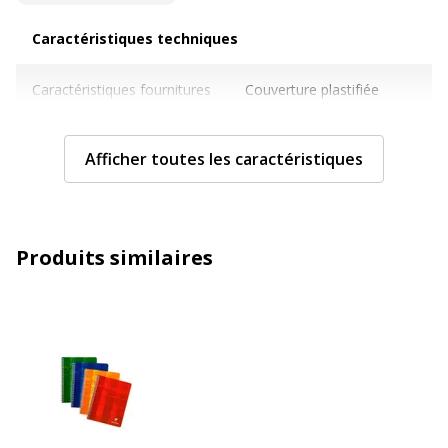
Caractéristiques techniques
Caractéristiques techniques
Caractéristiques fournitures
Couverture plastifiée
papier
Afficher toutes les caractéristiques
Catégorie de papier
Cahiers, bloc-notes et
recharges
Finition du papier
Vélin brossé
Produits similaires
Format
24 x 32 cm
Grammage
90 g/m2
Matériau(x) du produit
Papier
Matière de la couverture
Carton