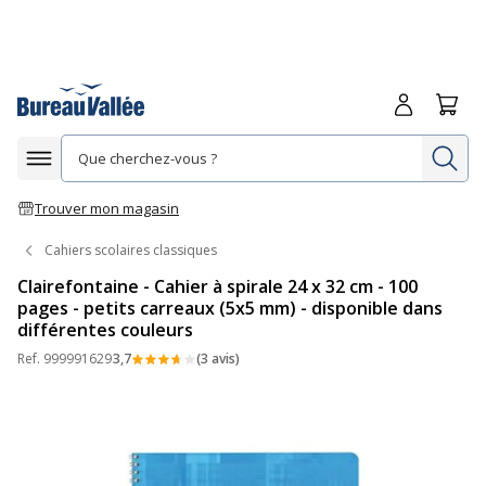
Me connecte
Panie
Re
Afficher la navigation
Trouver mon magasin
Cahiers scolaires classiques
Clairefontaine - Cahier à spirale 24 x 32 cm - 100
pages - petits carreaux (5x5 mm) - disponible dans
différentes couleurs
Ref.
999991629
3,7
(3 avis)