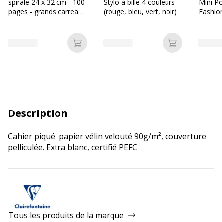
spirale 24 x 32 cm - 100
Stylo à bille 4 couleurs
Mini P
pages - grands carreaux
(rouge, bleu, vert, noir)
Fashio
(Seyes) - disponible
dans différentes
couleurs
Ajouter au panier
Ajouter au p
Description
Cahier piqué, papier vélin velouté 90g/m², couverture
pelliculée. Extra blanc, certifié PEFC
Tous les produits de la marque