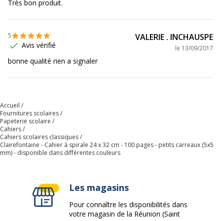
Très bon produit.
Code barre maitre
3329680834208
5
VALERIE . INCHAUSPE
Marque
Clairefontaine
Avis vérifié
le
13/09/2017
bonne qualité rien a signaler
Référence produit fabricant
8342C
Accueil
Fournitures scolaires
Papeterie scolaire
Cahiers
Cahiers scolaires classiques
Clairefontaine - Cahier à spirale 24 x 32 cm - 100 pages - petits carreaux (5x5
mm) - disponible dans différentes couleurs
Les magasins
Pour connaître les disponibilités dans
votre magasin de la Réunion (Saint