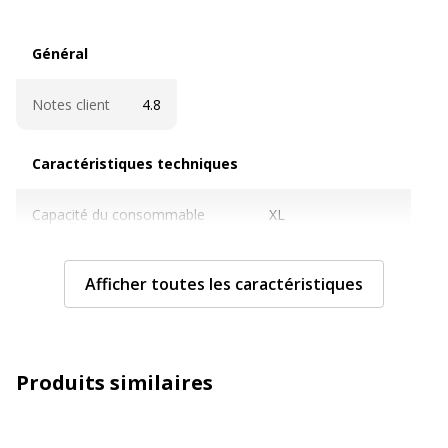
Général
Général
Notes client
4.8
Caractéristiques techniques
Caractéristiques techniques
Capacité du consommable
XL
Cartouches de marque
Oui
Afficher toutes les caractéristiques
Couleur du consommable
Noir
Couverture du cycle d'utilisation
ISO/IEC 19752
Produits similaires
Nombre de pages imprimables
8000 pages