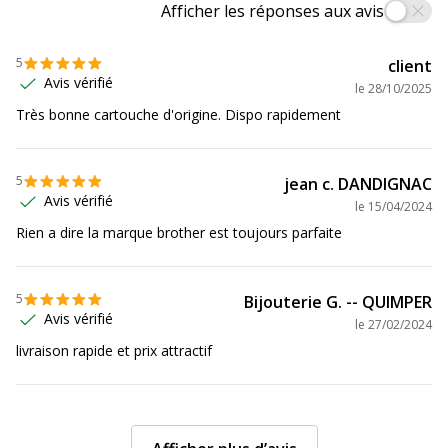
L6900DWTZ
,
MFC-L6950DW
,
MFC-
Afficher les réponses aux avis
L6970DW
,
MFC-L6970DWT
5
client
Consommables
Pack de 1
Avis vérifié
le
28/10/2025
inclus
Très bonne cartouche d'origine. Dispo rapidement
Caractéristiques environnementales
Caractéristiques environnementales
5
jean c. DANDIGNAC
Avis vérifié
le
15/04/2024
Impact environnemental
undefined kg CO2e
Rien a dire la marque brother est toujours parfaite
Données logistiques
Données logistiques
5
Bijouterie G. -- QUIMPER
Hauteur emballée
25 cm
Avis vérifié
le
27/02/2024
livraison rapide et prix attractif
Largeur emballée
36.5 cm
Poids emballé
1.53 kg