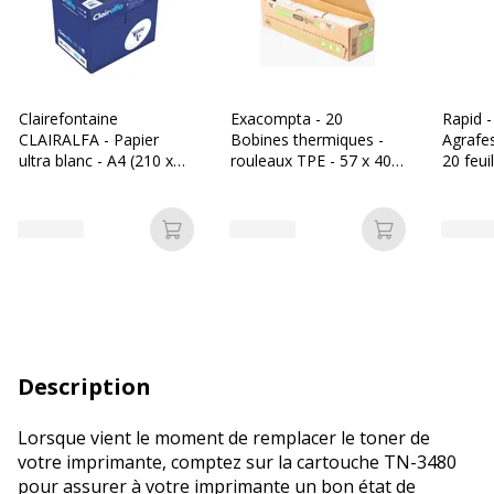
Clairefontaine
Exacompta - 20
Rapid -
CLAIRALFA - Papier
Bobines thermiques -
Agrafes
ultra blanc - A4 (210 x
rouleaux TPE - 57 x 40 x
20 feuil
297 mm) - 80 g/m² -
12 mm - 18m - sans
galvani
2500 feuilles (carton de
mandrin ni film plastique
5 ramettes)
Ajouter au panier
Ajouter au p
Description
Lorsque vient le moment de remplacer le toner de
votre imprimante, comptez sur la cartouche TN-3480
pour assurer à votre imprimante un bon état de