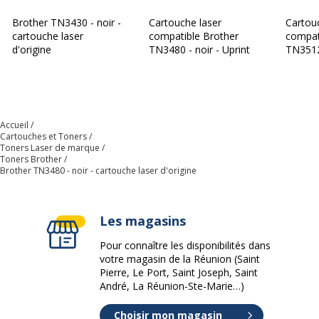
Brother TN3430 - noir -
Cartouche laser
Cartou
cartouche laser
compatible Brother
compat
d'origine
TN3480 - noir - Uprint
TN3512 
Accueil
Cartouches et Toners
Toners Laser de marque
Toners Brother
Brother TN3480 - noir - cartouche laser d'origine
Les magasins
Pour connaître les disponibilités dans
votre magasin de la Réunion (Saint
Pierre, Le Port, Saint Joseph, Saint
André, La Réunion-Ste-Marie…)
Choisir mon magasin