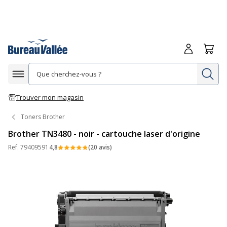
Me connecte
Panie
Re
Afficher la navigation
Trouver mon magasin
Toners Brother
Brother TN3480 - noir - cartouche laser d'origine
Ref.
79409591
4,8
(20 avis)