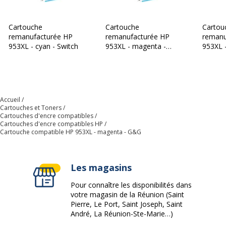
Cartouche
Cartouche
Cartou
remanufacturée HP
remanufacturée HP
remanu
953XL - cyan - Switch
953XL - magenta -
953XL -
Switch
Accueil
Cartouches et Toners
Cartouches d'encre compatibles
Cartouches d'encre compatibles HP
Cartouche compatible HP 953XL - magenta - G&G
Les magasins
Pour connaître les disponibilités dans
votre magasin de la Réunion (Saint
Pierre, Le Port, Saint Joseph, Saint
André, La Réunion-Ste-Marie…)