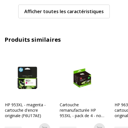
Compatible avec technologie
Jet d'encre
Afficher toutes les caractéristiques
Caractéristiques générales
Caractéristiques générales
Couleur de l'article
Magenta
Produits similaires
Quantité incluse
1
Type de cartouche
Compatible G&G
Données d'identification
Données d'identification
Code barre maitre
6937173407678
HP 953XL - magenta -
Cartouche
HP 963
cartouche d'encre
remanufacturée HP
cartou
Marque
G&G
originale (F6U17AE)
953XL - pack de 4 - noir,
origina
cyan, magenta, jaune -
Référence produit fabricant
GG_HJ953XM
UPrint