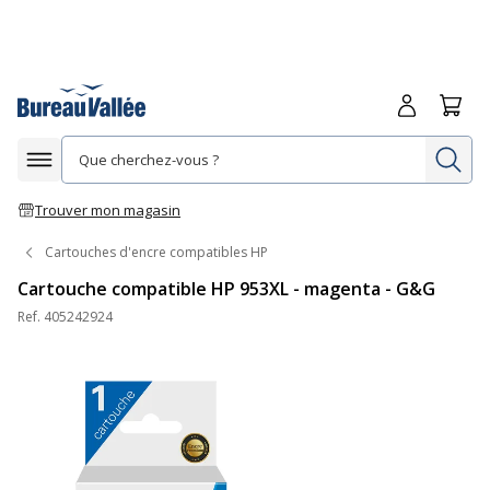
Me connecte
Panie
Re
Afficher la navigation
Trouver mon magasin
Cartouches d'encre compatibles HP
Cartouche compatible HP 953XL - magenta - G&G
Ref.
405242924