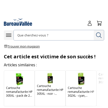
Me connecte
Panie
Re
Afficher la navigation
Trouver mon magasin
Cet article est victime de son succès !
Articles similaires :
Carto
remanu
302XL -
Cartouche
Uprint
Cartouche
Cartouche
remanufacturée HP
remanufacturée HP
remanufacturée HP
305XL - noir -
305XL - pack de 2 -
302XL - cyan,
Uprint
noir, cyan,
magenta, jaune -
magenta, jaune -
Uprint
Uprint