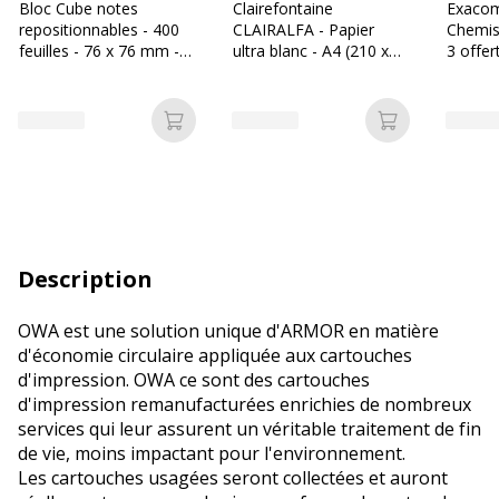
Bloc Cube notes
Clairefontaine
Exacom
repositionnables - 400
CLAIRALFA - Papier
Chemis
feuilles - 76 x 76 mm -
ultra blanc - A4 (210 x
3 offer
couleurs pastels
297 mm) - 80 g/m² -
couleur
assorties - Les Prix Mini
2500 feuilles (carton de
5 ramettes)
Ajouter au panier
Ajouter au p
Description
OWA est une solution unique d'ARMOR en matière
d'économie circulaire appliquée aux cartouches
d'impression. OWA ce sont des cartouches
d'impression remanufacturées enrichies de nombreux
services qui leur assurent un véritable traitement de fin
de vie, moins impactant pour l'environnement.
Les cartouches usagées seront collectées et auront