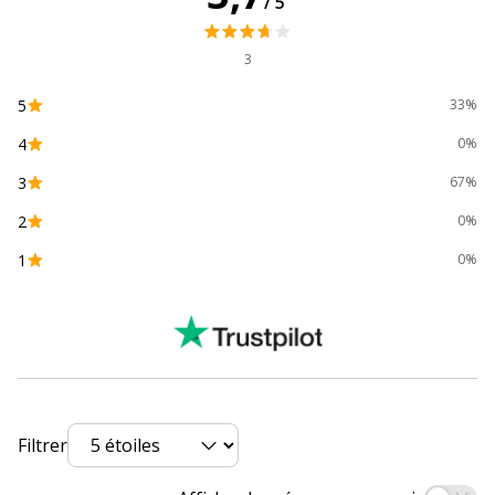
/5
Type de cartouche
Compatible Owa
3
Données d'identification
Données d'identification
5
33%
4
0%
Code barre maitre
3112539724788
3
67%
Marque
OWA
2
0%
1
0%
Référence produit fabricant
K10452OW
Divers
Divers
Compatibilité
HP Officejet Pro 7720 Wide Format
,
détaillée du
7730 Wide Format
,
7740
,
7740 Wide
produit
Format
,
8210
,
8218
,
8710
,
8715
,
Filtrer
8718
,
8719
,
8720
,
8725
,
8728
,
8730
,
8740
,
8745