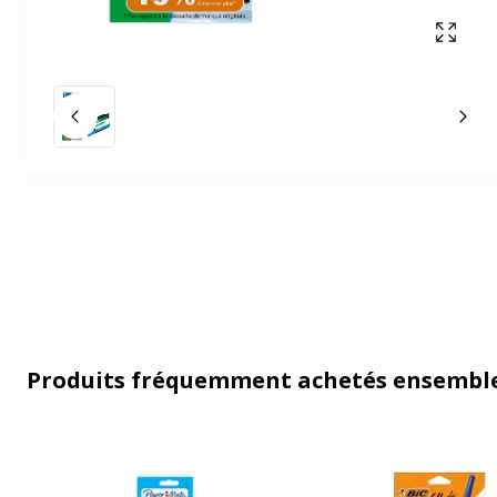
Affich
Slide précédent
Slid
Produits fréquemment achetés ensembl