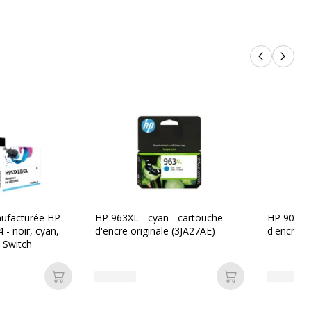
Produits p
Produi
Pack de 1
ufacturée HP
HP 963XL - cyan - cartouche
HP 903XL 
 - noir, cyan,
d'encre originale (3JA27AE)
d'encre o
 Switch
Ajouter au panier
Ajouter au pan