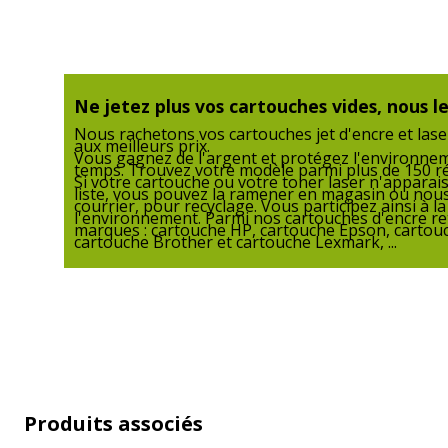
Ne jetez plus vos cartouches vides, nous le
Nous rachetons vos cartouches jet d'encre et lase
aux meilleurs prix.
Vous gagnez de l'argent et protégez l'environn
temps. Trouvez votre modèle parmi plus de 150 r
Si votre cartouche ou votre toner laser n'apparai
liste, vous pouvez la ramener en magasin ou nous
courrier, pour recyclage. Vous participez ainsi à l
l'environnement. Parmi nos cartouches d'encre re
marques : cartouche HP, cartouche Epson, cartou
cartouche Brother et cartouche Lexmark, ...
Produits associés