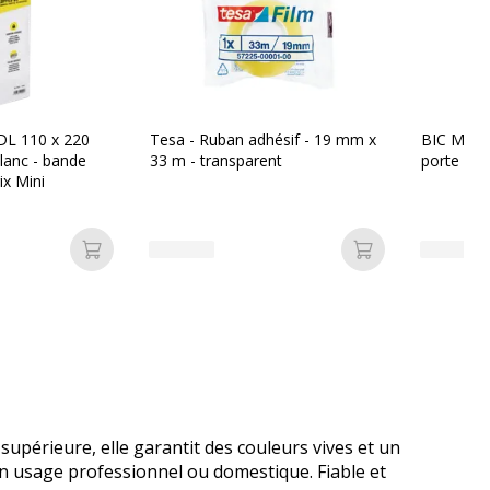
DL 110 x 220
Tesa - Ruban adhésif - 19 mm x
BIC Mati
lanc - bande
33 m - transparent
porte min
ix Mini
Ajouter au panier
Ajouter au pan
upérieure, elle garantit des couleurs vives et un
un usage professionnel ou domestique. Fiable et