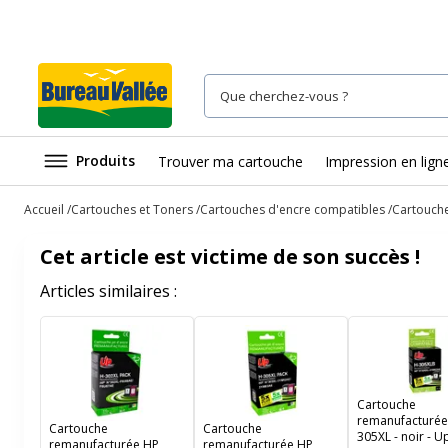
Produits
Trouver ma cartouche
Impression en lign
Accueil
Cartouches et Toners
Cartouches d'encre compatibles
Cartouche
Cet article est victime de son succès !
Articles similaires :
Cartouche
remanufacturée
Cartouche
Cartouche
305XL - noir - U
remanufacturée HP
remanufacturée HP