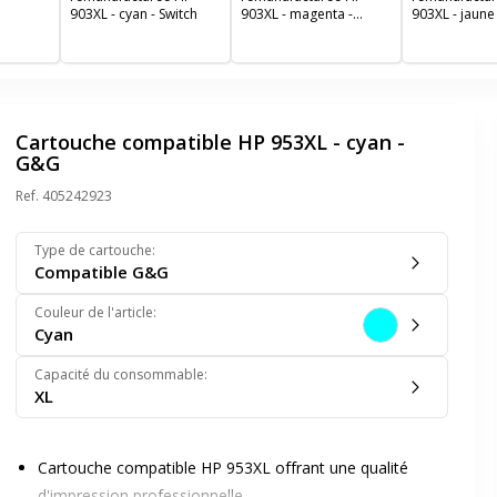
903XL - cyan - Switch
903XL - magenta -
903XL - jaune 
Switch
Cartouche compatible HP 953XL - cyan -
G&G
Ref.
405242923
Type de cartouche
:
Compatible G&G
Couleur de l'article
:
Cyan
Capacité du consommable
:
XL
Cartouche compatible HP 953XL offrant une qualité
d'impression professionnelle