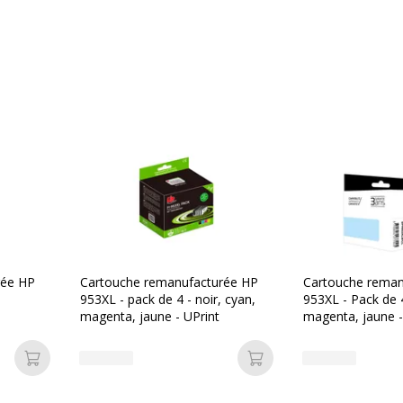
Divers
Divers
937173407661
Consommables inclus
G&G
G_HJ953XC
rée HP
Cartouche remanufacturée HP
Cartouche reman
953XL - pack de 4 - noir, cyan,
953XL - Pack de 4
magenta, jaune - UPrint
magenta, jaune -
 Neuf
Ajouter au panier
Ajouter au panier