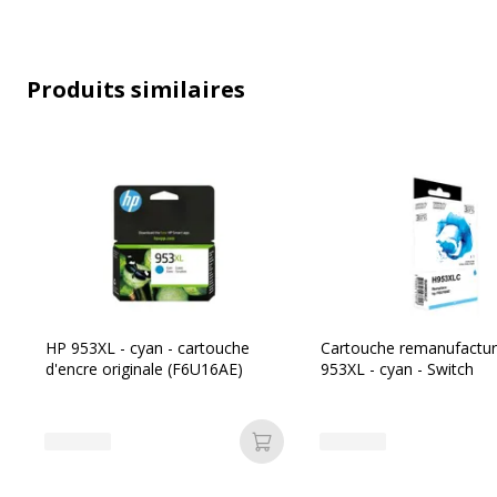
Données d'identification
Produits similaires
Données d'identification
Code barre maitre
6
Marque
Référence produit fabricant
G
HP 953XL - cyan - cartouche
Cartouche remanufactu
d'encre originale (F6U16AE)
953XL - cyan - Switch
Informations sur les services
Informations sur les services
Etat du produit
Produit
Ajouter au panier