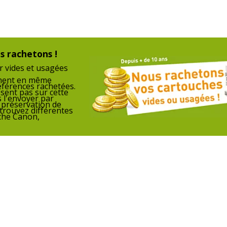
s rachetons !
r vides et usagées
ement en même
éférences rachetées.
ssent pas sur cette
 l'envoyer par
a préservation de
trouvez différentes
che Canon,