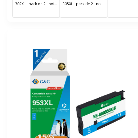
302XL - pack de 2 - noir,
305XL - pack de 2 - noir,
cyan, magenta, jaune -
cyan, magenta, jaune -
Uprint
Uprint