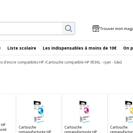
Rechercher
Trouver mon mag
e
Liste scolaire
Les indispensables à moins de 10€
On p
s d'encre compatibles HP
Cartouche compatible HP 953XL - cyan - G&G
 HP
Cartouche
Cartouche
Cartouche
print
remanufacturée HP
remanufacturée HP
remanufactu