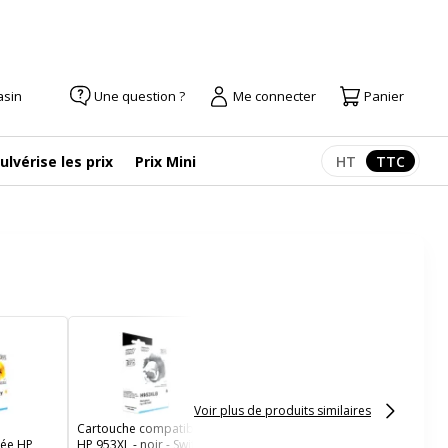
asin
Une question ?
Me connecter
Panier
ulvérise les prix
Prix Mini
HT
TTC
Afficher les pr
Afficher
Cartouche
remanufacturée HP
953XL - cyan - Switch
Voir plus de produits similaires
Cartouche compatible
rée HP
HP 953XL - noir - Switch