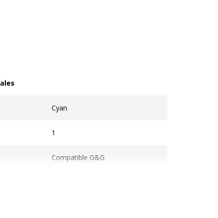
ales
les
Cyan
1
Compatible G&G