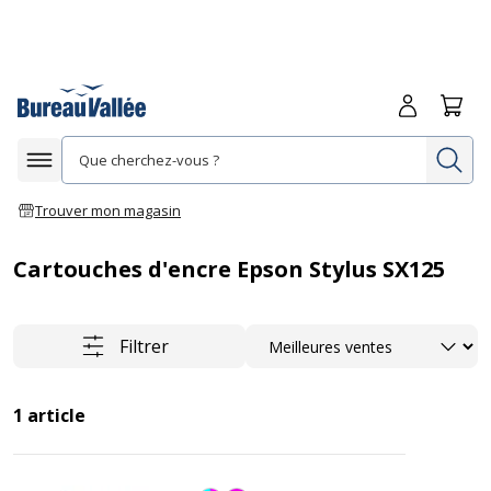
Me connecte
Panie
Re
Afficher la navigation
Trouver mon magasin
Cartouches d'encre Epson Stylus SX125
Trier
Filtrer
1
article