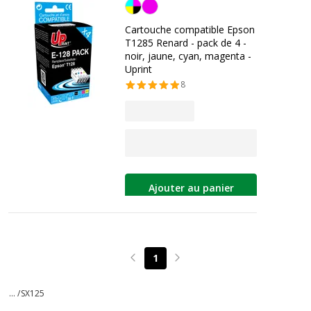
Noir/cyan/magenta/jaune
Cartouche compatible Epson
T1285 Renard - pack de 4 -
noir, jaune, cyan, magenta -
Uprint
8
Ajouter au panier
1
Page précédente
Page suivante
... /
SX125