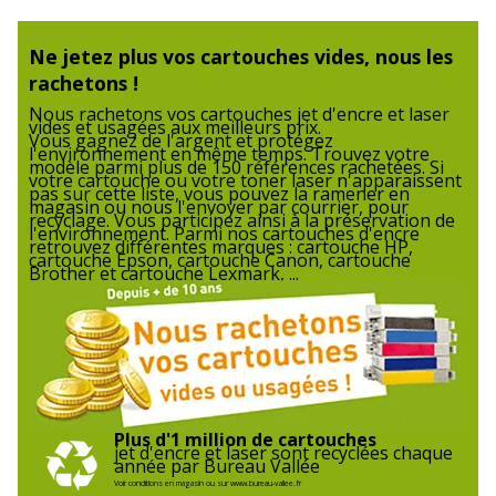
Garantie
Garantie
Ne jetez plus vos cartouches vides, nous les
rachetons !
Garantie commerciale
3 ans
Nous rachetons vos cartouches jet d'encre et laser
vides et usagées aux meilleurs prix.
Vous gagnez de l'argent et protégez
l'environnement en même temps. Trouvez votre
modèle parmi plus de 150 références rachetées. Si
votre cartouche ou votre toner laser n'apparaissent
pas sur cette liste, vous pouvez la ramener en
magasin ou nous l'envoyer par courrier, pour
recyclage. Vous participez ainsi à la préservation de
l'environnement. Parmi nos cartouches d'encre
retrouvez différentes marques : cartouche HP,
cartouche Epson, cartouche Canon, cartouche
Brother et cartouche Lexmark, ...
Plus d'1 million de cartouches
jet d'encre et laser sont recyclées chaque
année par Bureau Vallée
Voir conditions en magasin ou sur www.bureau-vallee.fr