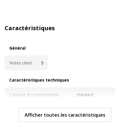
Caractéristiques
Général
Général
Notes client
5
Caractéristiques techniques
Caractéristiques techniques
Capacité du consommable
standard
Cartouches de marque
Non
Afficher toutes les caractéristiques
Contenance en ml
7.5 ml