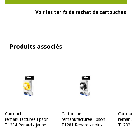
Voir les tarifs de rachat de cartouches
Produits associés
Cartouche
Cartouche
Cartou
remanufacturée Epson
remanufacturée Epson
remanu
T1284 Renard - jaune -
T1281 Renard - noir -
T1282 
Switch
Switch
Switch