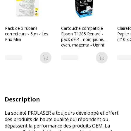
Pack de 3 rubans
Cartouche compatible
Clairef
correcteurs - 5 m - Les
Epson T1285 Renard -
Papier 
Prix Mini
pack de 4 - noir, jaune,
(210 x
cyan, magenta - Uprint
g/m² -
feuilles
Ajouter au panier
Ajouter au p
Description
La société PROLASER a toujours développé et offert
des produits de haute qualité qui répondent ou
dépassent la performance des produits OEM. La