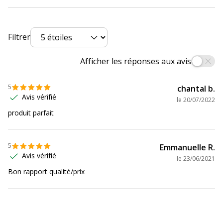
détaillée du
SX235W
,
SX420W
,
SX425W
,
SX430W
,
produit
SX435W
,
SX438W
,
SX440W
,
SX445W ¦
Epson Stylus Office BX305F
,
BX305FW
,
BX305FW Plus
Filtrer
Consommables
Pack de 1
Afficher les réponses aux avis
inclus
5
chantal b.
Cartouches de
Epson T1283
Avis vérifié
marque
le
20/07/2022
équivalentes
produit parfait
Informations sur les services
Informations sur les services
5
Emmanuelle R.
Avis vérifié
le
23/06/2021
Etat du produit
Produit Remanufacturé
Bon rapport qualité/prix
Données logistiques
Données logistiques
Quantité emballée
1