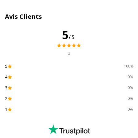
Quantité incluse
1
Avis Clients
Type de cartouche
Compatible Switch
5
/5
Données d'identification
Données d'identification
2
Code barre maitre
3700654201149,3700654208216
5
100%
4
Marque
SWITCH
0%
3
0%
Référence produit
SUE1283R
2
fabricant
0%
1
0%
Divers
Divers
Compatibilité
Epson Stylus S22
,
SX125
,
SX230
,