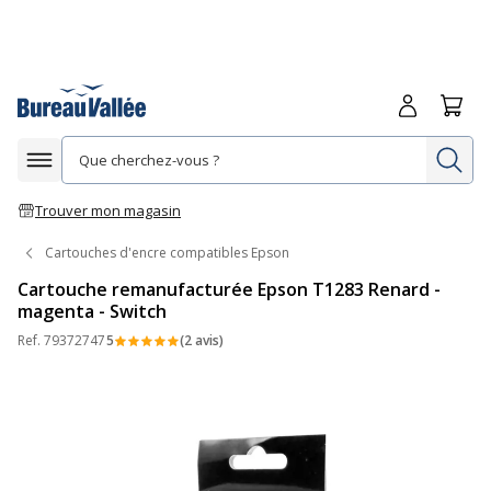
Me connecte
Panie
Re
Afficher la navigation
Trouver mon magasin
Cartouches d'encre compatibles Epson
Cartouche remanufacturée Epson T1283 Renard -
magenta - Switch
Ref.
79372747
5
(2 avis)