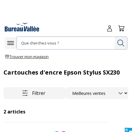
Me connecte
Panie
Re
Afficher la navigation
Trouver mon magasin
Cartouches d'encre Epson Stylus SX230
Trier
Filtrer
2
articles