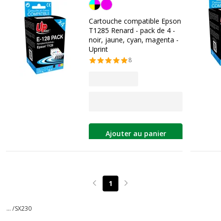
Noir/cyan/magenta/jaune
Cartouche compatible Epson
T1285 Renard - pack de 4 -
noir, jaune, cyan, magenta -
Uprint
8
Ajouter au panier
1
Page précédente
Page suivante
... /
SX230