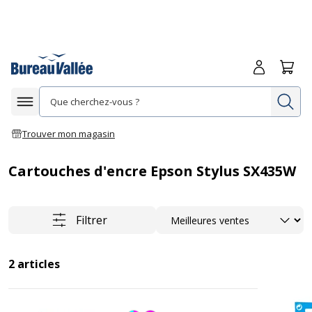
Me connecte
Panie
Re
Afficher la navigation
Trouver mon magasin
Cartouches d'encre Epson Stylus SX435W
Trier
Filtrer
2
articles