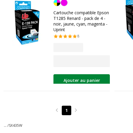
Noir/cyan/magenta/jaune
Cartouche compatible Epson
T1285 Renard - pack de 4 -
noir, jaune, cyan, magenta -
Uprint
8
Ajouter au panier
1
Page précédente
Page suivante
... /
SX435W