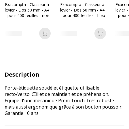
Exacompta - Classeur à
Exacompta - Classeur à
Exacom
levier - Dos 50 mm - A4
levier - Dos 50 mm - A4
levier 
- pour 400 feuilles - noir
- pour 400 feuilles - bleu
- pour 
rouge
Ajouter au panier
Ajouter au p
Description
Porte-étiquette soudé et étiquette utilisable
recto/verso. Œillet de maintien et de préhension.
Equipé d'une mécanique Prem'Touch, très robuste
mais aussi ergonomique grâce à son bouton poussoir.
Garantie 10 ans.