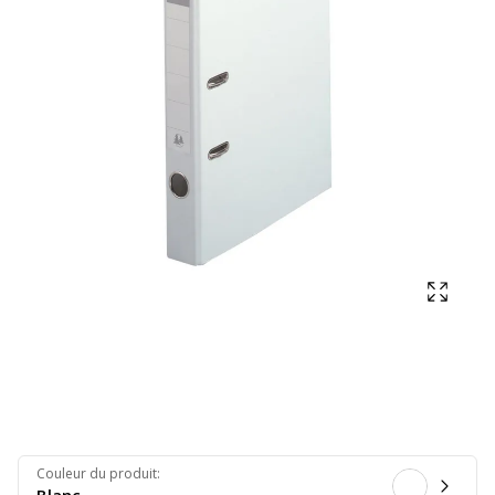
Affich
Couleur du produit
: