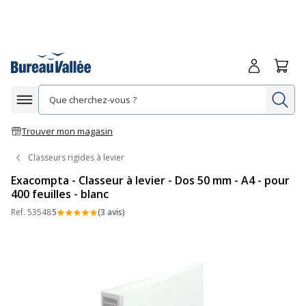
Me connecte
Panie
Re
Afficher la navigation
Trouver mon magasin
Classeurs rigides à levier
Exacompta - Classeur à levier - Dos 50 mm - A4 - pour
400 feuilles - blanc
Ref.
53548
5
(3 avis)