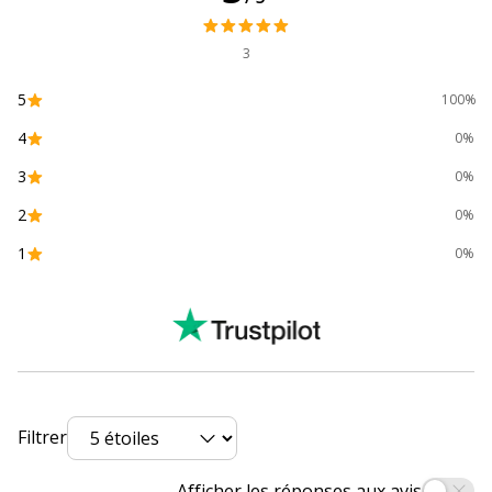
matériau
3
Etiquettes
Étiquette de tranche
5
100%
Format pris en
A4 (210 x 297 mm)
4
0%
charge
3
0%
Largeur du dos
50 mm
2
0%
1
0%
Matériau(x) du
Carton recouvert de PVC, Carton
produit
recouvert de polypropylène
Matière
Métal
Porte(s)-
Oui
étiquettes de
Filtrer
tranche
Caractéristiques générales
Afficher les réponses aux avis