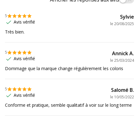
Caractéristiques générales
5
Sylvie
Catégorie de couleur
Blanc
Avis vérifié
le
20/08/2025
Très bien.
Couleur du produit
Blanc
Quantité incluse
1
5
Annick A.
Avis vérifié
le
25/03/2024
Type de produit
Classeur à levier
Dommage que la marque change régulièrement les coloris
Données d'identification
Données d'identification
5
Salomé B.
Avis vérifié
le
10/05/2022
Code barre maitre
3130630535485
Conforme et pratique, semble qualitatif à voir sur le long terme
Marque
Exacompta
Référence produit fabricant
53548E