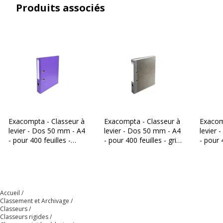
Produits associés
Dimensions et poids
Dimensions et poids
Hauteur
320 mm
Largeur
50 mm
Profondeur
290 mm
Exacompta - Classeur à
Exacompta - Classeur à
Exacom
levier - Dos 50 mm - A4
levier - Dos 50 mm - A4
levier 
- pour 400 feuilles -
- pour 400 feuilles - gris
- pour 
violine
marbré avec dos gris
rouge
Accueil
Classement et Archivage
Classeurs
Classeurs rigides