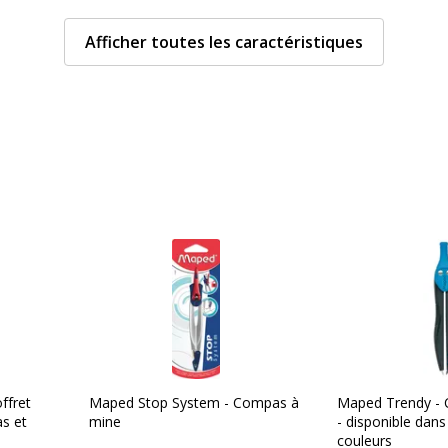
Type de produit
Afficher toutes les caractéristiques
Caractéristiques envi
Caractéristiques enviro
015,3701254706065
Impact environnemental
ffret
Maped Stop System - Compas à
Maped Trendy -
s et
mine
- disponible dans
couleurs