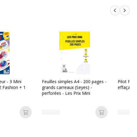
Produits p
Produi
eur - 3 Mini
Feuilles simples A4 - 200 pages -
Pilot Frixi
2 Fashion + 1
grands carreaux (Seyes) -
effaçable
perforées - Les Prix Mini
Ajouter au panier
Ajouter au pan