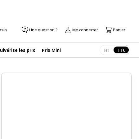
asin
Une question ?
Me connecter
Panier
ulvérise les prix
Prix Mini
HT
TTC
Afficher les pr
Afficher