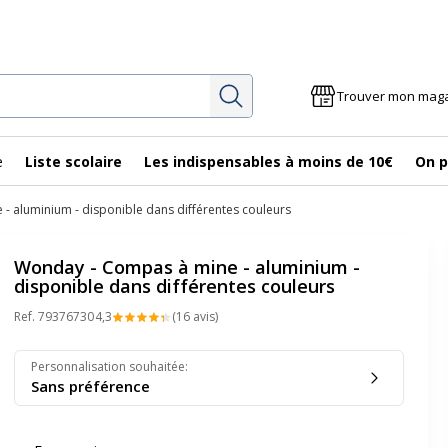
Rechercher
Trouver mon mag
e
Liste scolaire
Les indispensables à moins de 10€
On p
 aluminium - disponible dans différentes couleurs
Wonday - Compas à mine - aluminium -
disponible dans différentes couleurs
Ref.
79376730
4,3
(16 avis)
Personnalisation souhaitée
:
Sans préférence