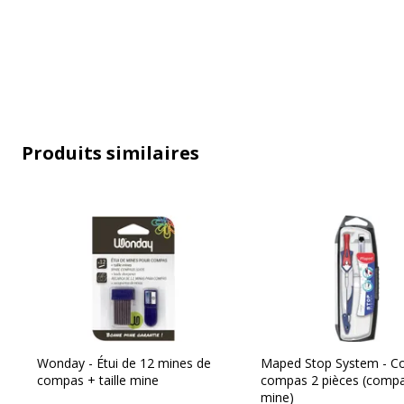
Données d'identification
Produits similaires
Données d'identification
Code barre maitre
3457703515
Marque
Wonday
Référence produit fabricant
FC0200073
Wonday - Étui de 12 mines de
Maped Stop System - Co
compas + taille mine
compas 2 pièces (compa
mine)