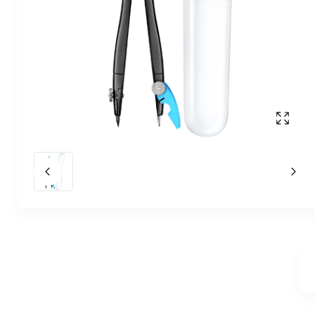
Affich
Slide précédent
Slid