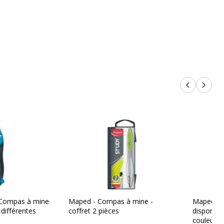
Compas
ronnementales
Produits p
Produi
nnementales
undefined kg CO2e
 Compas à mine
Maped - Compas à mine -
Maped Kid
 différentes
coffret 2 pièces
disponibl
couleurs