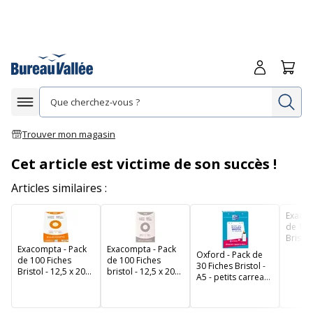
Me connecte
Panie
Re
Afficher la navigation
Trouver mon magasin
Cet article est victime de son succès !
Articles similaires :
Exacom
de 100
Bristol
Exacompta - Pack
Exacompta - Pack
cm - pe
Oxford - Pack de
de 100 Fiches
de 100 Fiches
carrea
30 Fiches Bristol -
Bristol - 12,5 x 20
bristol - 12,5 x 20
perfor
A5 - petits carreaux
cm - petits
cm - petits
couleu
- perforées - blanc
carreaux -
carreaux - blanc
perforées -