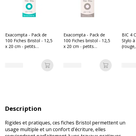
Exacompta - Pack de
Exacompta - Pack de
BIC 4 C
100 Fiches Bristol - 12,5
100 Fiches bristol - 12,5
Stylo à
x 20 cm - petits
x 20 cm - petits
(rouge,
carreaux - perforées -
carreaux - blanc
blanc
Ajouter au panier
Ajouter au p
Description
Rigides et pratiques, ces fiches Bristol permettent un
usage multiple et un confort d'écriture, elles
conviendront parfaitement à vos travaux pratiques,