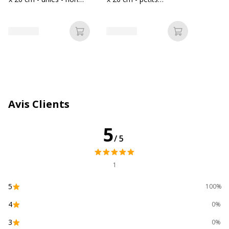
perforées - blanc
carreaux - non
Catégorie de couleur
Blanc
perforées - couleurs
assorties
Ajouter au panier
Ajouter au p
Quantité incluse
100
Type d'emballage
Film d'emballage
Caractéristiques environnementales
Caractéristiques environnementales
Avis Clients
Certification PEFC
Oui
5
/5
Données d'identification
Données d'identification
1
Code barre maitre
3130631107032
5
100%
4
0%
Marque
Exacompta
3
0%