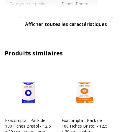
Catégorie de papier
Fiches d'index
Couleur(s) du papier
Blanc
Afficher toutes les caractéristiques
Format
12,5 x 20 cm
Grammage
205 g/m2
Produits similaires
Matériau(x) du produit
Papier
Orientation
Paysage/portrait
Type de réglure
Pointillé
Type de réglure
Pointillé
Exacompta - Pack de
Exacompta - Pack de
Caractéristiques générales
100 Fiches Bristol - 12,5
100 Fiches Bristol - 12,5
Caractéristiques générales
x 20 cm - unies - non
x 20 cm - petits