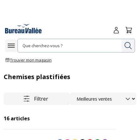
Me connecte
Panie
Re
Afficher la navigation
Trouver mon magasin
Chemises plastifiées
Trier
Filtrer
16
articles