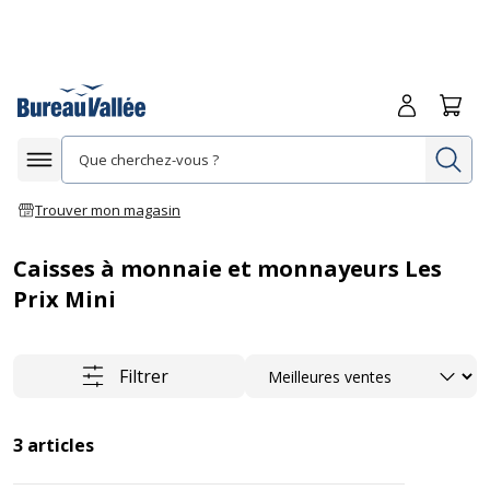
Me connecte
Panie
Re
Afficher la navigation
Trouver mon magasin
Caisses à monnaie et monnayeurs Les
Prix Mini
Trier
Filtrer
3
articles