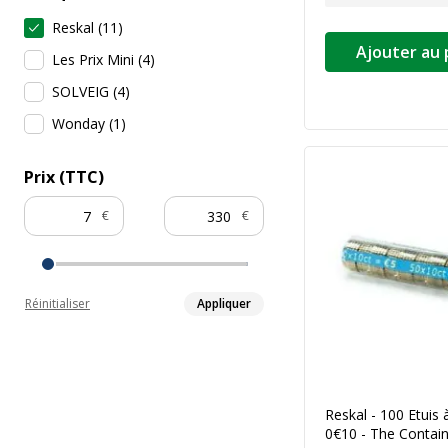
Reskal
(
11
)
Ajouter au 
Les Prix Mini
(
4
)
SOLVEIG
(
4
)
Wonday
(
1
)
Prix (TTC)
€
€
Réinitialiser
Appliquer
Reskal - 100 Etuis
0€10 - The Contai