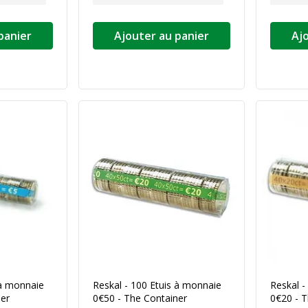
panier
Ajouter au panier
Aj
 à monnaie
Reskal - 100 Etuis à monnaie
Reskal -
ner
0€50 - The Container
0€20 - T