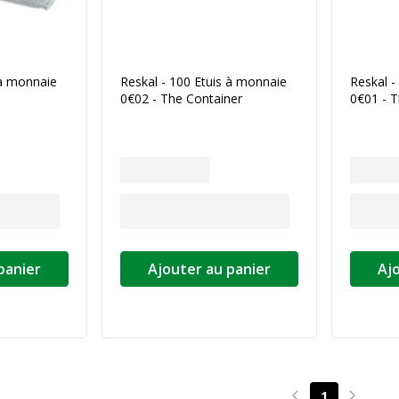
 à monnaie
Reskal - 100 Etuis à monnaie
Reskal -
0€02 - The Container
0€01 - T
panier
Ajouter au panier
Aj
1