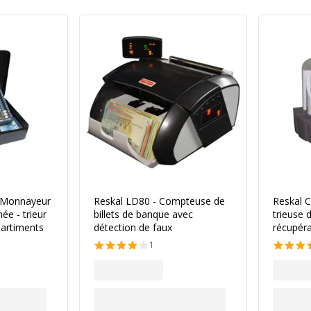
- Monnayeur
Reskal LD80 - Compteuse de
Reskal 
ée - trieur
billets de banque avec
trieuse 
partiments
détection de faux
récupéra
1