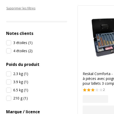
Supprimer les filtres
Notes clients
3 étoiles
(
1
)
4 étoiles
(
2
)
Poids du produit
2.3 kg
(
1
)
Reskal Comforta 
à pièces avec poign
3.9 kg
(
1
)
pour billets 3 com
2
6.5 kg
(
1
)
210 g
(
1
)
Marque / licence