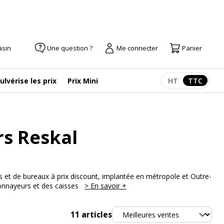
asin
Une question ?
Me connecter
Panier
ulvérise les prix
Prix Mini
HT
TTC
Afficher les pr
Afficher
s Reskal
es et de bureaux à prix discount, implantée en métropole et Outre-
monnayeurs et des caisses
> En savoir +
Trier
11
articles