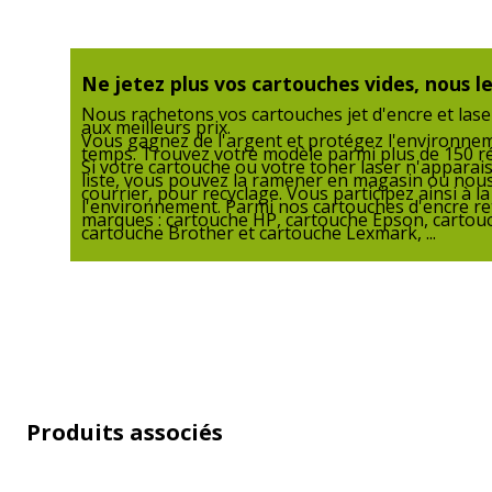
Type de consommable
C
Ne jetez plus vos cartouches vides, nous le
Nous rachetons vos cartouches jet d'encre et lase
aux meilleurs prix.
Vous gagnez de l'argent et protégez l'environn
temps. Trouvez votre modèle parmi plus de 150 r
Données d'identification
Si votre cartouche ou votre toner laser n'apparai
liste, vous pouvez la ramener en magasin ou nous
courrier, pour recyclage. Vous participez ainsi à l
Données d'identification
l'environnement. Parmi nos cartouches d'encre re
marques : cartouche HP, cartouche Epson, cartou
Code barre maitre
3
cartouche Brother et cartouche Lexmark, ...
Marque
A
Référence produit fabricant
Produits associés