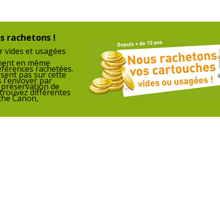
artouche d'encre
s rachetons !
r vides et usagées
ement en même
éférences rachetées.
Divers
ssent pas sur cette
 l'envoyer par
a préservation de
Divers
trouvez différentes
che Canon,
112539753788
Compatibilité
Cano
détaillée du
iPF6
produit
iPF7
rmor
MFP 
B45518OW
Consommables
Pack
inclus
Cartouches de
Cano
marque
équivalentes