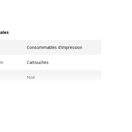
ales
les
Consommables d'impression
le
Cartouches
Noir
1
Compatible Owa