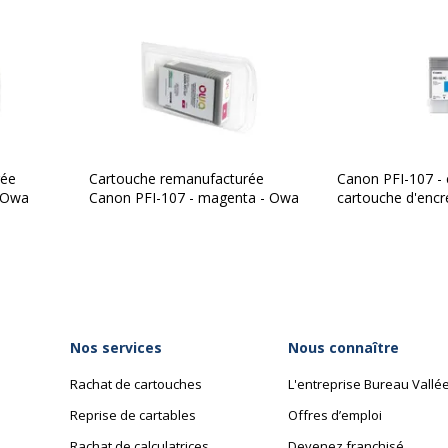
Données logistiques
Données logistiques
 Neuf
Quantité emballée
rée
Cartouche remanufacturée
Canon PFI-107 - 
- Owa
Canon PFI-107 - magenta - Owa
cartouche d'encre
Nos services
Nous connaître
Rachat de cartouches
L'entreprise Bureau Vallé
Reprise de cartables
Offres d’emploi
Rachat de calculatrices
Devenez franchisé