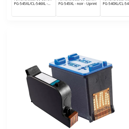
PG-545XL/CL-546XL -
PG-545XL - noir - Uprint
PG-540XL/CL-54
pack de 2 - noir, cyan,
Pack de 2 - noir,
magenta, jaune - Uprint
magenta, jaune 