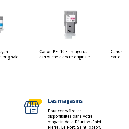
1
cyan -
Canon PFI-107 - magenta -
Canon PFI
 originale
cartouche d'encre originale
cartouche
Les magasins
e
Pour connaître les
disponibilités dans votre
magasin de la Réunion (Saint
Pierre, Le Port, Saint Joseph,