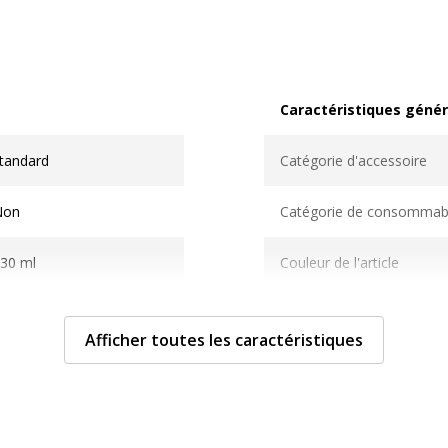
Caractéristiques génér
Caractéristiques généra
tandard
Catégorie d'accessoire
Non
Catégorie de consommab
30 ml
Couleur de l'article
oir
Quantité incluse
Afficher toutes les caractéristiques
Non communiqué
Type de cartouche
et d'encre