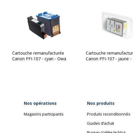
Informations sur les services
Informations sur les services
Etat du produit
Produit
Cartouche remanufacturée
Cartouche remanufactu
Canon PFI-107 - cyan - Owa
Canon PFI-107 - jaune 
Nos opérations
Nos produits
Magasins participants
Produits reconditionnés
Guides d’achat
Bureau Vallée le blog