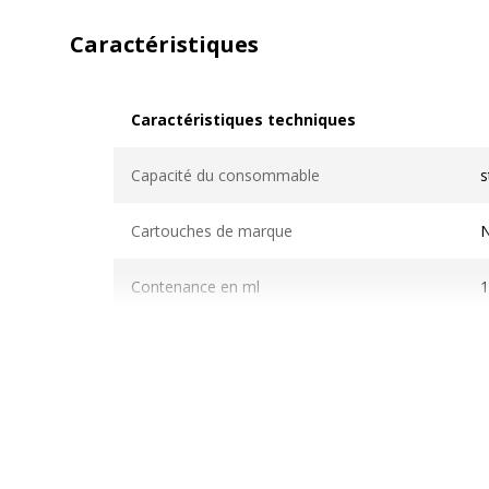
Caractéristiques
Caractéristiques techniques
Caractéristiques techniques
Capacité du consommable
s
Cartouches de marque
Contenance en ml
1
Couleur du consommable
N
Nombre de pages imprimables
Compatible avec technologie
J