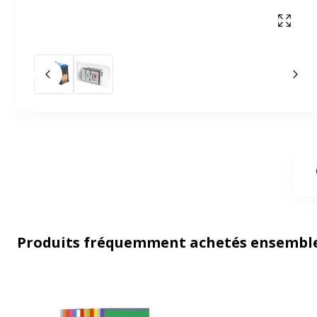
Affich
Slide précédent
Slid
Produits fréquemment achetés ensembl