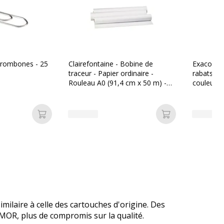
rombones - 25
Clairefontaine - Bobine de
Exacompt
traceur - Papier ordinaire -
rabats don
Rouleau A0 (91,4 cm x 50 m) -
couleurs 
80 g/m²
Ajouter au panier
Ajouter au pan
milaire à celle des cartouches d'origine. Des
RMOR, plus de compromis sur la qualité.