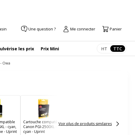
asin
Une question ?
Me connecter
Panier
ulvérise les prix
Prix Mini
HT
TTC
Afficher les pr
Afficher
 - Owa
Cartouche compatible
Canon PGI-2500XL -
jaune - Uprint
mpatible
Cartouche compatible
Voir plus de produits similaires
XL - cyan,
Canon PGI-2500XL -
e - Uprint
cyan - Uprint