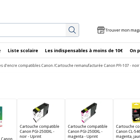
Rechercher
Trouver mon mag
e
Liste scolaire
Les indispensables à moins de 10€
On p
es d'encre compatibles Canon
Cartouche remanufacturée Canon PFI-107 - noir
Cartouche compatible
Cartouche compatible
Cartouche co
Canon PGI-2500XL -
Canon PGI-2500XL -
Canon CL-546
noir - Uprint
magenta - Uprint
magenta, jaun
e Canon