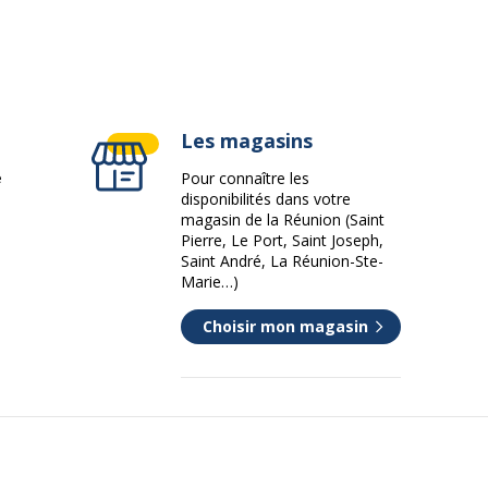
LxHxP)
59x32x56 cm
Les magasins
32 cm
e
Pour connaître les
disponibilités dans votre
magasin de la Réunion (Saint
59 cm
Pierre, Le Port, Saint Joseph,
Saint André, La Réunion-Ste-
1
Marie…)
Choisir mon magasin
13 kg
56 cm