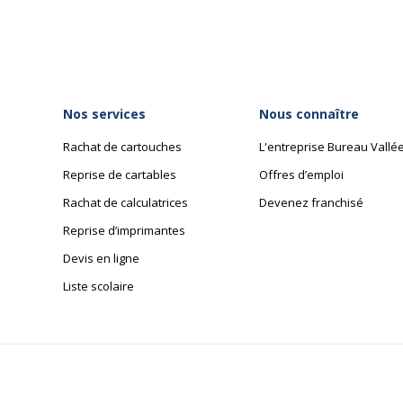
Données logistiques
Données logistiques
dimensions colis en cm (
Nos services
Nous connaître
Hauteur emballée
Rachat de cartouches
L'entreprise Bureau Vallé
Reprise de cartables
Offres d’emploi
Largeur emballée
Rachat de calculatrices
Devenez franchisé
Reprise d’imprimantes
Nombre de colis
Devis en ligne
anches en nylon noir
Poids emballé
Liste scolaire
n nylon
Profondeur emballée