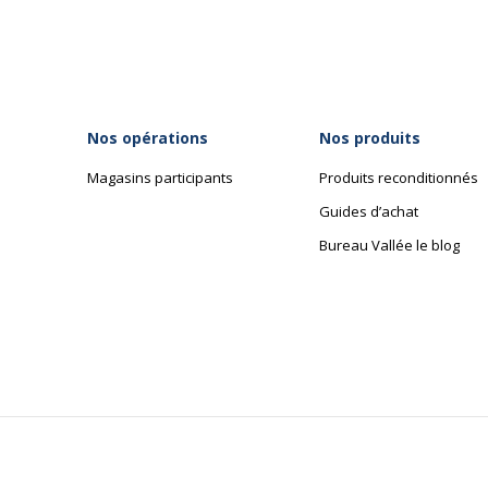
Piètement
Piètement
Couleur du piètement
Noir
Nos opérations
Nos produits
Diametre du piétement
60 cm
Magasins participants
Produits reconditionnés
Guides d’achat
Diamètre des roues
5 cm
Bureau Vallée le blog
Matériaux du piètement
Nylon
Structure du piètement
Etoile 5 br
Type de roulettes ou patins
Roulettes e
Classe du vérin
Classe 3