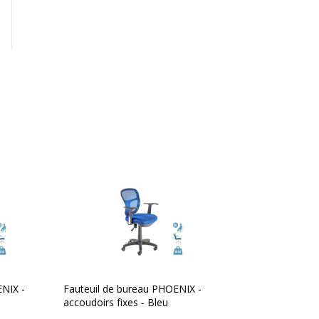
Caractéristiques génér
Caractéristiques généra
Couleur du fauteuil
 sur cadre en nylon
Durée d'utilisation
yester
ENIX -
Fauteuil de bureau PHOENIX -
accoudoirs fixes - Bleu