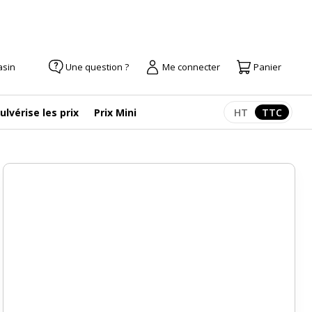
asin
Une question ?
Me connecter
Panier
ulvérise les prix
Prix Mini
HT
TTC
Afficher les pr
Afficher