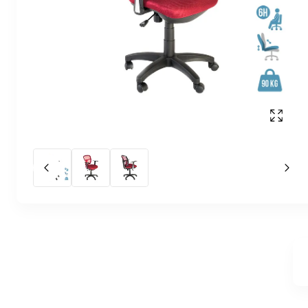
Affich
Slide précédent
Slid