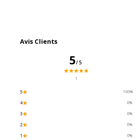
Largeur
47 cm
Type de mousse
Mousse
Avis Clients
Profondeur Mini/Maxi
46 cm
5
/5
1
Données d'identification
5
100%
Données d'identification
4
0%
Code barre maitre
3
3
0%
Référence produit fabricant
F
2
0%
1
0%