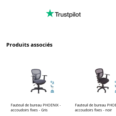
Dossier
Dossier
Couleur du dossier
Bordeaux
Produits associés
Structure du dossier
Maille tendue
Hauteur dossier Mini/Maxi
45 cm
Largeur
45 cm
Revêtement du dossier
Maille de pol
Fauteuil de bureau PHOENIX -
Fauteuil de bureau PHO
accoudoirs fixes - Gris
accoudoirs fixes - noir