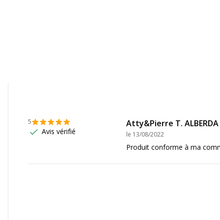
5
Atty&Pierre T. ALBERDA
Avis vérifié
le
13/08/2022
Accoudoirs
Produit conforme à ma comma
Accoudoirs
760185025058
Couleur accoudoirs
ME01BX
Matériau des accoudoirs
Type d'accoudoirs