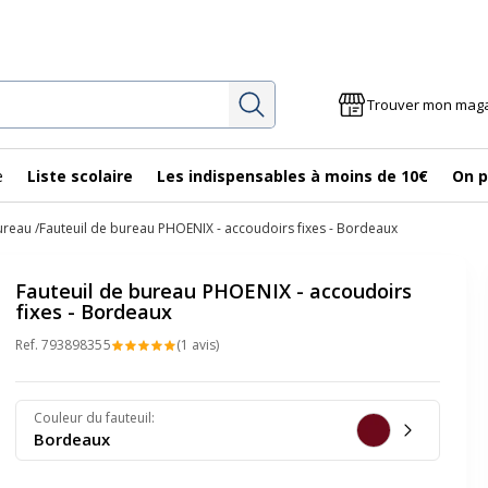
Rechercher
Trouver mon mag
e
Liste scolaire
Les indispensables à moins de 10€
On p
ureau
Fauteuil de bureau PHOENIX - accoudoirs fixes - Bordeaux
Fauteuil de bureau PHOENIX - accoudoirs
fixes - Bordeaux
Ref.
79389835
5
(1 avis)
Couleur du fauteuil
:
Bordeaux