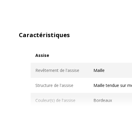
Caractéristiques
Assise
Assise
Revêtement de l'assise
Maille
Structure de l'assise
Maille tendue sur mo
Couleur(s) de l'assise
Bordeaux
Densité mousse assise
27 kg/m3
Hauteur Mini/Maxi
46/58 cm