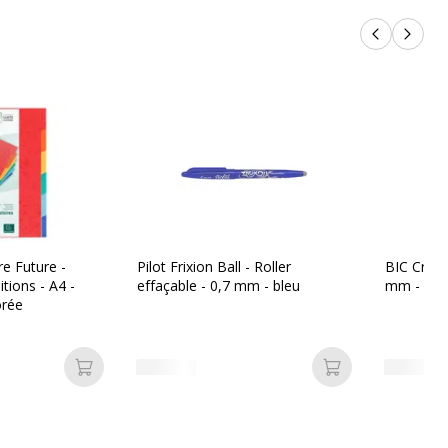
Produits p
Produi
e Future -
Pilot Frixion Ball - Roller
BIC Cristal
itions - A4 -
effaçable - 0,7 mm - bleu
mm - poi
orée
Ajouter au panier
Ajouter au pan