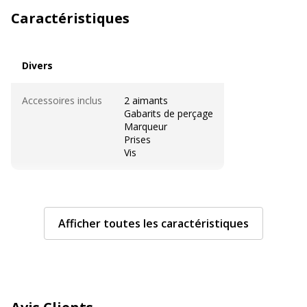
Caractéristiques
Divers
Divers
Accessoires inclus
2 aimants
Gabarits de perçage
Marqueur
Prises
Vis
Caractéristiques techniques
Caractéristiques techniques
Afficher toutes les caractéristiques
Couleur
Blanc
Magnétique
Oui
Matériau de surface
Verre