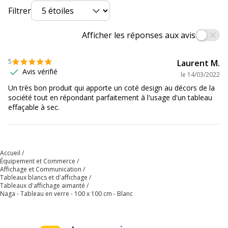
Code barre maitre
5708573101029
Filtrer
Marque
Naga
Afficher les réponses aux avis
Référence produit fabricant
10102
5
Laurent M.
Avis vérifié
Dimensions et poids
le
14/03/2022
Dimensions et poids
Un très bon produit qui apporte un coté design au décors de la
société tout en répondant parfaitement à l'usage d'un tableau
effaçable à sec.
Hauteur
1000 mm
Largeur
1000 mm
Accueil
Équipement et Commerce
Affichage et Communication
Tableaux blancs et d'affichage
Tableaux d'affichage aimanté
Naga - Tableau en verre - 100 x 100 cm - Blanc