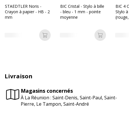
STAEDTLER Noris -
BIC Cristal - Stylo à bille
BIC 4 C
Crayon à papier - HB - 2
- bleu - 1 mm - pointe
Stylo à
mm
moyenne
(rouge,
Ajouter au panier
Ajouter au p
Livraison
Magasins concernés
À La Réunion : Saint-Denis, Saint-Paul, Saint-
Pierre, Le Tampon, Saint-André