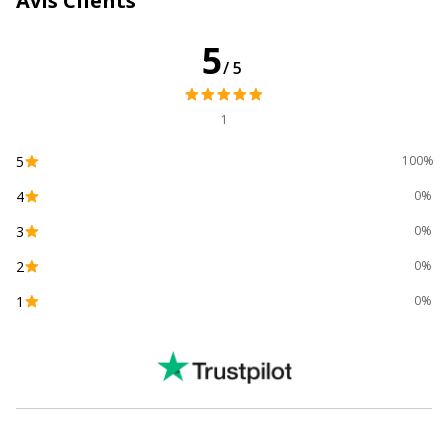
Avis Clients
Taille Tableau / Chevalet
1000 x 1000 mm
5
/5
Caractéristiques générales
Caractéristiques générales
1
Catégorie de
Blanc
5
100%
couleur
4
0%
Fonctions
Fonction d'écriture et d'effacement,
3
0%
Sans cadre
2
0%
Quantité incluse
1
1
0%
Type de produit
Tableau blanc
Données d'identification
Données d'identification