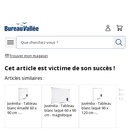
Me connecte
Panie
Re
Afficher la navigation
Trouver mon magasin
Cet article est victime de son succès !
Articles similaires :
Juvénil
blanc 
120 cm
Juvénilia - Tableau
Juvénilia - Tableau
magné
Juvénilia - Tableau
blanc émaillé 60 x
blanc laqué 90 x
blanc laqué 60 x 90
90 cm -
120 cm -
cm - magnétique
magnétique
magnétique